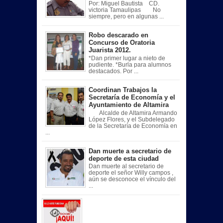
Por: Miguel Bautista CD.
victoria Tamaulipas No
siempre, pero en algunas ...
Robo descarado en
Concurso de Oratoria
Juarista 2012.
*Dan primer lugar a nieto de
pudiente. *Burla para alumnos
destacados. Por ...
Coordinan Trabajos la
Secretaría de Economía y el
Ayuntamiento de Altamira
Alcalde de Altamira Armando
López Flores, y el Subdelegado
de la Secretaría de Economía en
...
Dan muerte a secretario de
deporte de esta ciudad
Dan muerte al secretario de
deporte el señor Willy campos ,
aún se desconoce el vínculo del
...