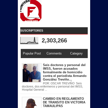
SUSCRIPTORES
2,303,266
Popular Post
Comments
Category
Seis doctores y personal del
IMSS, fueron acusados
formalmente de homicidio
contra el periodista Armando
González Treviño…
POR: OSCAR TREVIÑO Seis
doctores, dos enfermeros y personal del IMSS,
Hospital General ...
CAMBIO EN REGLAMENTO
DE TRANSITO EN VICTORIA
TAMAULIPAS