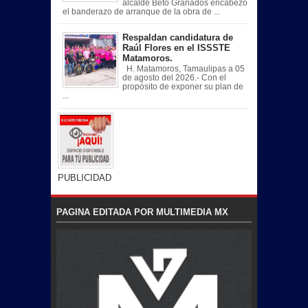
alcalde Beto Granados encabezó
el banderazo de arranque de la obra de ...
Respaldan candidatura de
Raúl Flores en el ISSSTE
Matamoros.
H. Matamoros, Tamaulipas a 05
de agosto del 2026.- Con el
propósito de exponer su plan de
...
PUBLICIDAD
PAGINA EDITADA POR MULTIMEDIA MX