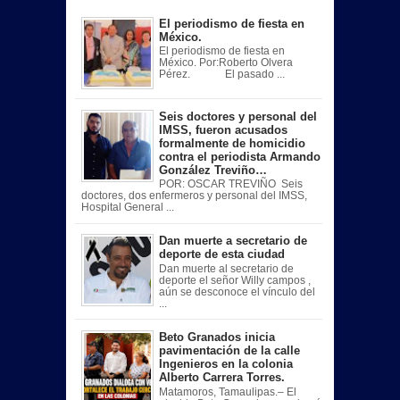
El periodismo de fiesta en
México.
El periodismo de fiesta en
México. Por:Roberto Olvera
Pérez. El pasado ...
Seis doctores y personal del
IMSS, fueron acusados
formalmente de homicidio
contra el periodista Armando
González Treviño…
POR: OSCAR TREVIÑO Seis
doctores, dos enfermeros y personal del IMSS,
Hospital General ...
Dan muerte a secretario de
deporte de esta ciudad
Dan muerte al secretario de
deporte el señor Willy campos ,
aún se desconoce el vínculo del
...
Beto Granados inicia
pavimentación de la calle
Ingenieros en la colonia
Alberto Carrera Torres.
Matamoros, Tamaulipas.– El