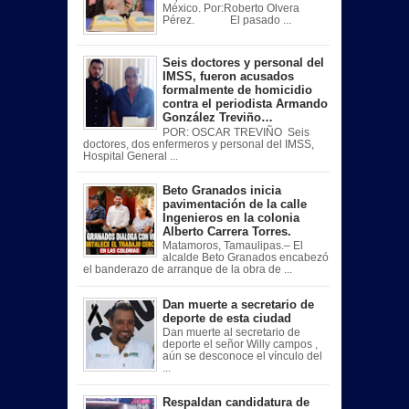
México. Por:Roberto Olvera
Pérez. El pasado ...
Seis doctores y personal del
IMSS, fueron acusados
formalmente de homicidio
contra el periodista Armando
González Treviño…
POR: OSCAR TREVIÑO Seis
doctores, dos enfermeros y personal del IMSS,
Hospital General ...
Beto Granados inicia
pavimentación de la calle
Ingenieros en la colonia
Alberto Carrera Torres.
Matamoros, Tamaulipas.– El
alcalde Beto Granados encabezó
el banderazo de arranque de la obra de ...
Dan muerte a secretario de
deporte de esta ciudad
Dan muerte al secretario de
deporte el señor Willy campos ,
aún se desconoce el vínculo del
...
Respaldan candidatura de