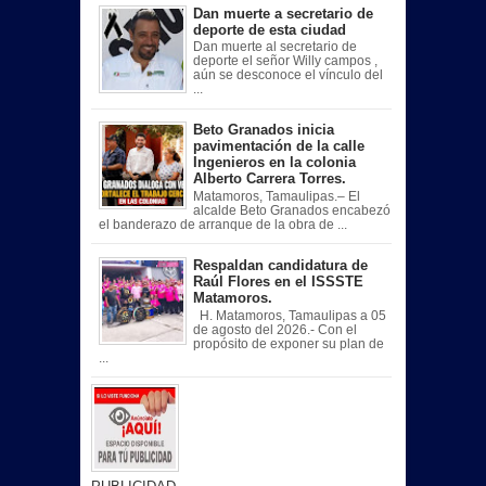
Dan muerte a secretario de
deporte de esta ciudad
Dan muerte al secretario de
deporte el señor Willy campos ,
aún se desconoce el vínculo del
...
Beto Granados inicia
pavimentación de la calle
Ingenieros en la colonia
Alberto Carrera Torres.
Matamoros, Tamaulipas.– El
alcalde Beto Granados encabezó
el banderazo de arranque de la obra de ...
Respaldan candidatura de
Raúl Flores en el ISSSTE
Matamoros.
H. Matamoros, Tamaulipas a 05
de agosto del 2026.- Con el
propósito de exponer su plan de
...