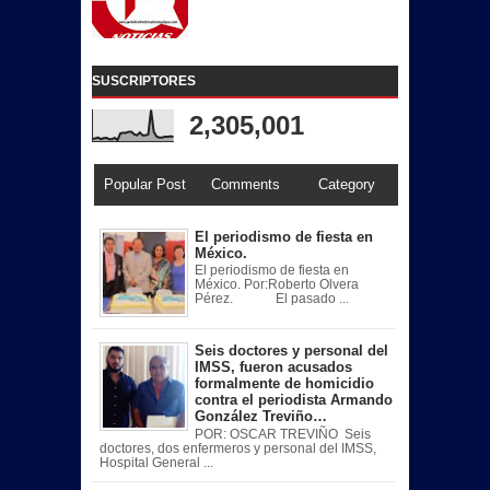
SUSCRIPTORES
2,305,001
Popular Post
Comments
Category
El periodismo de fiesta en
México.
El periodismo de fiesta en
México. Por:Roberto Olvera
Pérez. El pasado ...
Seis doctores y personal del
IMSS, fueron acusados
formalmente de homicidio
contra el periodista Armando
González Treviño…
POR: OSCAR TREVIÑO Seis
doctores, dos enfermeros y personal del IMSS,
Hospital General ...