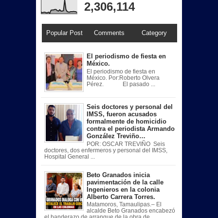
2,306,114
Popular Post
Comments
Category
El periodismo de fiesta en
México.
El periodismo de fiesta en
México. Por:Roberto Olvera
Pérez. El pasado ...
Seis doctores y personal del
IMSS, fueron acusados
formalmente de homicidio
contra el periodista Armando
González Treviño…
POR: OSCAR TREVIÑO Seis
doctores, dos enfermeros y personal del IMSS,
Hospital General ...
Beto Granados inicia
pavimentación de la calle
Ingenieros en la colonia
Alberto Carrera Torres.
Matamoros, Tamaulipas.– El
alcalde Beto Granados encabezó
el banderazo de arranque de la obra de ...