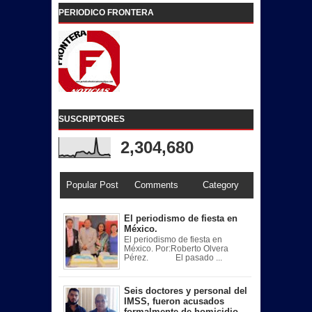
PERIODICO FRONTERA
SUSCRIPTORES
2,304,680
Popular Post
Comments
Category
El periodismo de fiesta en
México.
El periodismo de fiesta en
México. Por:Roberto Olvera
Pérez. El pasado ...
Seis doctores y personal del
IMSS, fueron acusados
formalmente de homicidio