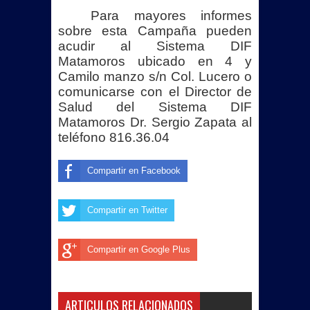
Para mayores informes
ARMAMENTO
sobre esta Campaña pueden
acudir al Sistema DIF
REINAUGURA BETO GRANADOS
Matamoros ubicado en 4 y
Camilo manzo s/n Col. Lucero o
ÁREA VERDE EN NUEVO
comunicarse con el Director de
Salud del Sistema DIF
AMANECER CON APOYO DE OXXO
Matamoros Dr. Sergio Zapata al
teléfono 816.36.04
Con ceremonia de graduación DIF
Matamoros despide a la generación
Compartir en Facebook
2025-2026 de los Centros
Compartir en Twitter
Asistenciales de Desarrollo Infantil
Compartir en Google Plus
Reforma laboral protege a artistas
frente al uso indebido de la
ARTICULOS RELACIONADOS