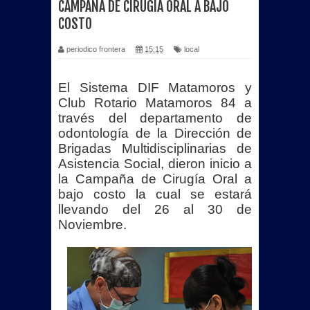
CAMPAÑA DE CIRUGÍA ORAL A BAJO
COSTO
Más de 40 unidades de Sabritas
periodico frontera
15:15
local
fueron consumidas por incendio en
bodega de PepsiCo en Matamoros
El Sistema DIF Matamoros y
Club Rotario Matamoros 84 a
Se registra Raúl Flores Prieto por la
través del departamento de
odontología de la Dirección de
Planilla Rosa fuerte aspirante para
Brigadas Multidisciplinarias de
Asistencia Social, dieron inicio a
contender por el SNTISSSTE en
la Campaña de Cirugía Oral a
bajo costo la cual se estará
Tamaulipas.
llevando del 26 al 30 de
Noviembre.
Beto Granados acompaña graduación
del Jardín de Niños “Profesora y
Licenciada Ada H. Siller Flores”