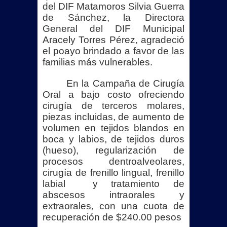
del DIF Matamoros Silvia Guerra
CBTIS 135 prevé publicar resultados
de Sánchez, la Directora
General del DIF Municipal
del examen de admisión el 10 de julio
Aracely Torres Pérez, agradeció
el poayo brindado a favor de las
Reforzarán retiro de vehículos
familias más vulnerables.
abandonados tras quejas ciudadanas
En la Campaña de Cirugía
Oral a bajo costo ofreciendo
marca precedente nacional en
cirugía de terceros molares,
piezas incluidas, de aumento de
protección animal
volumen en tejidos blandos en
boca y labios, de tejidos duros
BETO GRANADOS ESCUCHA A
(hueso), regularización de
VECINOS DE LA FIDEL VELÁZQUEZ II
procesos dentroalveolares,
cirugía de frenillo lingual, frenillo
Y ANUNCIA NUEVAS OBRAS
labial y tratamiento de
abscesos intraorales y
¡FUERTE GOLPE EN MATAMOROS!
extraorales, con una cuota de
recuperación de $240.00 pesos
DETIENEN A SEIS Y ASEGURAN