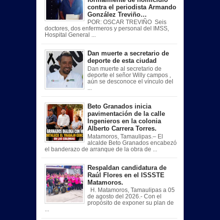
contra el periodista Armando
González Treviño…
POR: OSCAR TREVIÑO Seis
doctores, dos enfermeros y personal del IMSS,
Hospital General ...
Dan muerte a secretario de
deporte de esta ciudad
Dan muerte al secretario de
deporte el señor Willy campos ,
aún se desconoce el vínculo del
...
Beto Granados inicia
pavimentación de la calle
Ingenieros en la colonia
Alberto Carrera Torres.
Matamoros, Tamaulipas.– El
alcalde Beto Granados encabezó
el banderazo de arranque de la obra de ...
Respaldan candidatura de
Raúl Flores en el ISSSTE
Matamoros.
H. Matamoros, Tamaulipas a 05
de agosto del 2026.- Con el
propósito de exponer su plan de
...