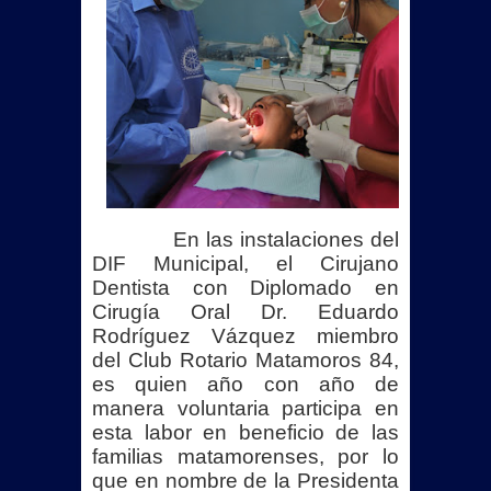
INAUGURA BETO GRANADOS SERIE
NACIONAL DE LIGAS PEQUEÑAS EN
MATAMOROS
Beto Granados da banderazo a
nuevas obras de pavimentación en la
En las instalaciones del
colonia La Estrella
DIF Municipal, el
Cirujano
GRUPO VOLUNTARIO GUERREROS
Dentista con Diplomado en
Cirugía Oral Dr. Eduardo
AMBULANCIAS AGRADECE A BETO
Rodríguez Vázquez miembro
del Club Rotario Matamoros 84,
GRANADOS POR ATENDER Y DAR
es quien año con año de
manera voluntaria participa en
RESPUESTA FAVORABLE A SUS
esta labor en beneficio de las
familias matamorenses, por lo
PETICIONES
que en nombre de la Presidenta