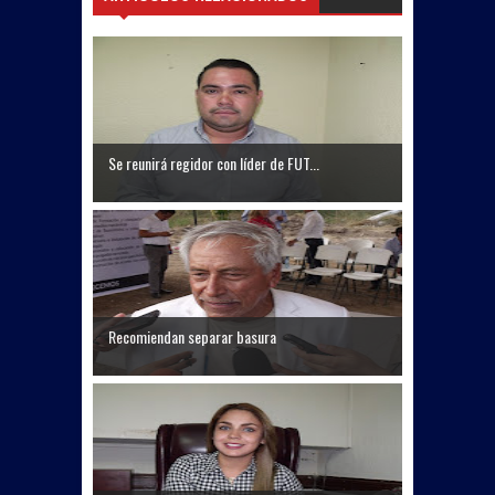
inteligencia artificial: Alba Villasana
Restaurantes de #Matamoros
incrementan hasta 30% sus ventas
por ambiente mundialista
Se reunirá regidor con líder de FUT...
• Inaugura SUPERISSSTE una nueva
unidad móvil
Recomiendan separar basura