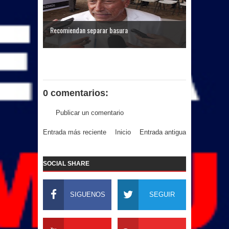
Recomiendan separar basura
0 comentarios:
Publicar un comentario
Entrada más reciente
Inicio
Entrada antigua
SOCIAL SHARE
SIGUENOS
SEGUIR