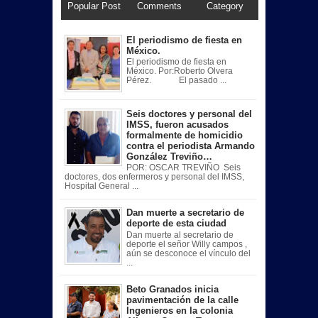
Popular Post
Comments
Category
El periodismo de fiesta en
México.
El periodismo de fiesta en
México. Por:Roberto Olvera
Pérez. El pasado ...
Seis doctores y personal del
IMSS, fueron acusados
formalmente de homicidio
contra el periodista Armando
González Treviño…
POR: OSCAR TREVIÑO Seis
doctores, dos enfermeros y personal del IMSS,
Hospital General ...
Dan muerte a secretario de
deporte de esta ciudad
Dan muerte al secretario de
deporte el señor Willy campos ,
aún se desconoce el vínculo del
...
Beto Granados inicia
pavimentación de la calle
Ingenieros en la colonia