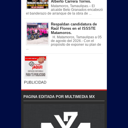
Alberto Carrera Torres.
Matamoros, Tamaulipas.– El
alcalde Beto Granados encabezó
el banderazo de arranque de la obra de ...
Respaldan candidatura de
Raúl Flores en el ISSSTE
Matamoros.
H. Matamoros, Tamaulipas a 05
de agosto del 2026.- Con el
propósito de exponer su plan de
...
PUBLICIDAD
PAGINA EDITADA POR MULTIMEDIA MX