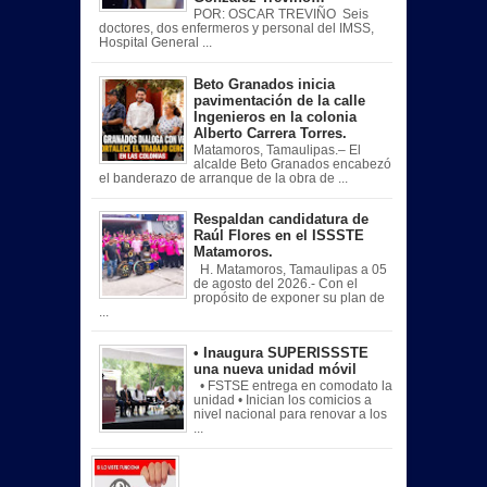
POR: OSCAR TREVIÑO Seis
doctores, dos enfermeros y personal del IMSS,
Hospital General ...
Beto Granados inicia
pavimentación de la calle
Ingenieros en la colonia
Alberto Carrera Torres.
Matamoros, Tamaulipas.– El
alcalde Beto Granados encabezó
el banderazo de arranque de la obra de ...
Respaldan candidatura de
Raúl Flores en el ISSSTE
Matamoros.
H. Matamoros, Tamaulipas a 05
de agosto del 2026.- Con el
propósito de exponer su plan de
...
• Inaugura SUPERISSSTE
una nueva unidad móvil
• FSTSE entrega en comodato la
unidad • Inician los comicios a
nivel nacional para renovar a los
...