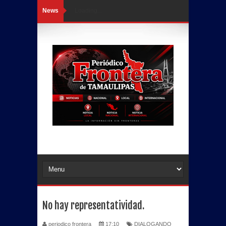
News
Loading...
No hay representatividad.
periodico frontera
17:10
DIALOGANDO