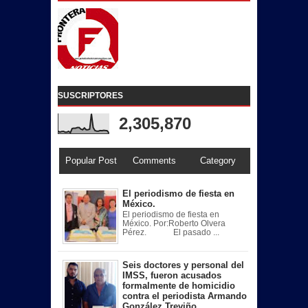
SUSCRIPTORES
2,305,870
Popular Post
Comments
Category
El periodismo de fiesta en
México.
El periodismo de fiesta en
México. Por:Roberto Olvera
Pérez. El pasado ...
Seis doctores y personal del
IMSS, fueron acusados
formalmente de homicidio
contra el periodista Armando
González Treviño…