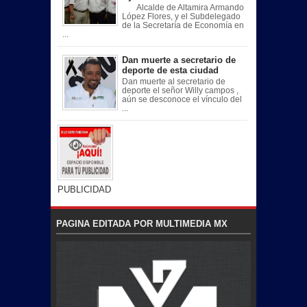
Alcalde de Altamira Armando
López Flores, y el Subdelegado
de la Secretaría de Economía en
...
Dan muerte a secretario de
deporte de esta ciudad
Dan muerte al secretario de
deporte el señor Willy campos ,
aún se desconoce el vínculo del
...
PUBLICIDAD
PAGINA EDITADA POR MULTIMEDIA MX