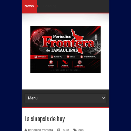
News
Loading...
La sinopsis de hoy
periodico frontera
18:48
local