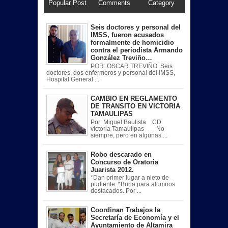
Popular Post
Comments
Category
Seis doctores y personal del
IMSS, fueron acusados
formalmente de homicidio
contra el periodista Armando
González Treviño…
POR: OSCAR TREVIÑO Seis
doctores, dos enfermeros y personal del IMSS,
Hospital General ...
CAMBIO EN REGLAMENTO
DE TRANSITO EN VICTORIA
TAMAULIPAS
Por: Miguel Bautista CD.
victoria Tamaulipas No
siempre, pero en algunas ...
Robo descarado en
Concurso de Oratoria
Juarista 2012.
*Dan primer lugar a nieto de
pudiente. *Burla para alumnos
destacados. Por ...
Coordinan Trabajos la
Secretaría de Economía y el
Ayuntamiento de Altamira