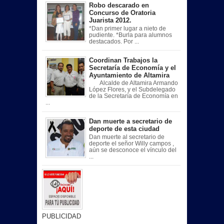
Robo descarado en
Concurso de Oratoria
Juarista 2012.
*Dan primer lugar a nieto de
pudiente. *Burla para alumnos
destacados. Por ...
Coordinan Trabajos la
Secretaría de Economía y el
Ayuntamiento de Altamira
Alcalde de Altamira Armando
López Flores, y el Subdelegado
de la Secretaría de Economía en
...
Dan muerte a secretario de
deporte de esta ciudad
Dan muerte al secretario de
deporte el señor Willy campos ,
aún se desconoce el vínculo del
...
PUBLICIDAD