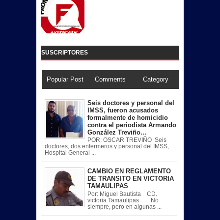
SUSCRIPTORES
Popular Post
Comments
Category
Seis doctores y personal del
IMSS, fueron acusados
formalmente de homicidio
contra el periodista Armando
González Treviño…
POR: OSCAR TREVIÑO Seis
doctores, dos enfermeros y personal del IMSS,
Hospital General ...
CAMBIO EN REGLAMENTO
DE TRANSITO EN VICTORIA
TAMAULIPAS
Por: Miguel Bautista CD.
victoria Tamaulipas No
siempre, pero en algunas ...