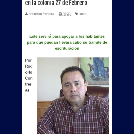
en la colonia 27 de Febrero
periodico frontera
20:32
local
Este servirá para apoyar a los habitantes
para que puedan llevara cabo su tramite de
escrituración
Por
Rod
olfo
Con
trer
as