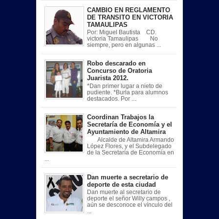
CAMBIO EN REGLAMENTO
DE TRANSITO EN VICTORIA
TAMAULIPAS
Por: Miguel Bautista CD.
victoria Tamaulipas No
siempre, pero en algunas ...
Robo descarado en
Concurso de Oratoria
Juarista 2012.
*Dan primer lugar a nieto de
pudiente. *Burla para alumnos
destacados. Por ...
Coordinan Trabajos la
Secretaría de Economía y el
Ayuntamiento de Altamira
Alcalde de Altamira Armando
López Flores, y el Subdelegado
de la Secretaría de Economía en
...
Dan muerte a secretario de
deporte de esta ciudad
Dan muerte al secretario de
deporte el señor Willy campos ,
aún se desconoce el vínculo del
...