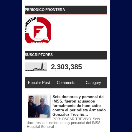
PERIODICO FRONTERA
SUSCRIPTORES
2,303,385
Popular Post
Comments
Category
Seis doctores y personal del
IMSS, fueron acusados
formalmente de homicidio
contra el periodista Armando
González Treviño…
POR: OSCAR TREVIÑO Seis
doctores, dos enfermeros y personal del IMSS,
Hospital General ...