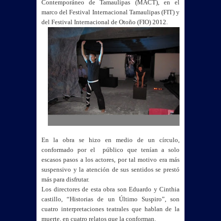
Contemporáneo de Tamaulipas (MACT), en el
marco del Festival Internacional Tamaulipas (FIT) y
del Festival Internacional de Otoño (FIO) 2012.
En la obra se hizo en medio de un círculo,
conformado por el público que tenían a solo
escasos pasos a los actores, por tal motivo era más
suspensivo y la atención de sus sentidos se prestó
más para disfrutar.
Los directores de esta obra son Eduardo y Cinthia
castillo, “Historias de un Último Suspiro”, son
cuatro interpretaciones teatrales que hablan de la
muerte, en cuatro relatos que la conforman.