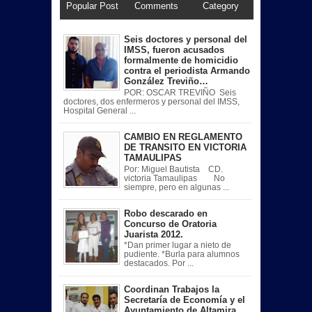
Popular Post
Comments
Category
Seis doctores y personal del
IMSS, fueron acusados
formalmente de homicidio
contra el periodista Armando
González Treviño…
POR: OSCAR TREVIÑO Seis
doctores, dos enfermeros y personal del IMSS,
Hospital General ...
CAMBIO EN REGLAMENTO
DE TRANSITO EN VICTORIA
TAMAULIPAS
Por: Miguel Bautista CD.
victoria Tamaulipas No
siempre, pero en algunas ...
Robo descarado en
Concurso de Oratoria
Juarista 2012.
*Dan primer lugar a nieto de
pudiente. *Burla para alumnos
destacados. Por ...
Coordinan Trabajos la
Secretaría de Economía y el
Ayuntamiento de Altamira