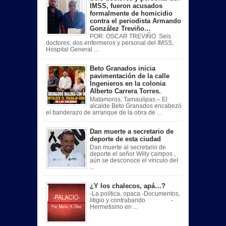
IMSS, fueron acusados
formalmente de homicidio
contra el periodista Armando
González Treviño…
POR: OSCAR TREVIÑO Seis
doctores, dos enfermeros y personal del IMSS,
Hospital General ...
Beto Granados inicia
pavimentación de la calle
Ingenieros en la colonia
Alberto Carrera Torres.
Matamoros, Tamaulipas.– El
alcalde Beto Granados encabezó
el banderazo de arranque de la obra de ...
Dan muerte a secretario de
deporte de esta ciudad
Dan muerte al secretario de
deporte el señor Willy campos ,
aún se desconoce el vínculo del
...
¿Y los chalecos, apá…?
-La política, opaca -Documentos,
litigio y contrabando -
Hermetismo en ...