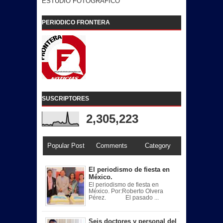
ESTUDIO FOTOGRAFICO
PERIODICO FRONTERA
SUSCRIPTORES
2,305,223
Popular Post
Comments
Category
El periodismo de fiesta en
México.
El periodismo de fiesta en
México. Por:Roberto Olvera
Pérez. El pasado ...
Seis doctores y personal del