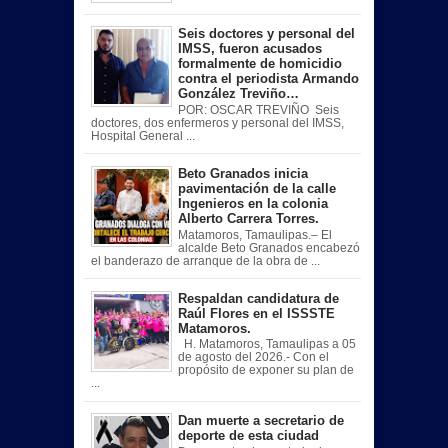
Seis doctores y personal del
IMSS, fueron acusados
formalmente de homicidio
contra el periodista Armando
González Treviño…
POR: OSCAR TREVIÑO Seis
doctores, dos enfermeros y personal del IMSS,
Hospital General ...
Beto Granados inicia
pavimentación de la calle
Ingenieros en la colonia
Alberto Carrera Torres.
Matamoros, Tamaulipas.– El
alcalde Beto Granados encabezó
el banderazo de arranque de la obra de ...
Respaldan candidatura de
Raúl Flores en el ISSSTE
Matamoros.
H. Matamoros, Tamaulipas a 05
de agosto del 2026.- Con el
propósito de exponer su plan de
...
Dan muerte a secretario de
deporte de esta ciudad