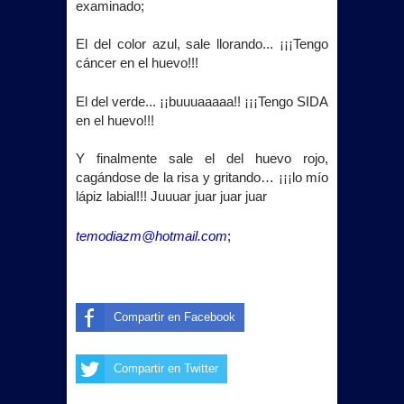
examinado;
El del color azul, sale llorando... ¡¡¡Tengo
cáncer en el huevo!!!
El del verde... ¡¡buuuaaaaa!! ¡¡¡Tengo SIDA
en el huevo!!!
Y finalmente sale el del huevo rojo,
cagándose de la risa y gritando… ¡¡¡lo mío
lápiz labial!!! Juuuar juar juar juar
temodiazm@hotmail.com
;
Compartir en Facebook
Compartir en Twitter