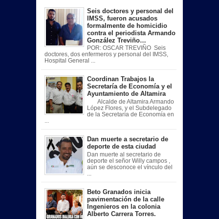
Seis doctores y personal del
IMSS, fueron acusados
formalmente de homicidio
contra el periodista Armando
González Treviño…
POR: OSCAR TREVIÑO Seis
doctores, dos enfermeros y personal del IMSS,
Hospital General ...
Coordinan Trabajos la
Secretaría de Economía y el
Ayuntamiento de Altamira
Alcalde de Altamira Armando
López Flores, y el Subdelegado
de la Secretaría de Economía en
...
Dan muerte a secretario de
deporte de esta ciudad
Dan muerte al secretario de
deporte el señor Willy campos ,
aún se desconoce el vínculo del
...
Beto Granados inicia
pavimentación de la calle
Ingenieros en la colonia
Alberto Carrera Torres.