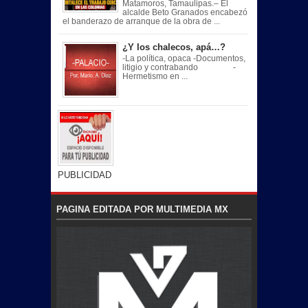
Matamoros, Tamaulipas.– El
alcalde Beto Granados encabezó
el banderazo de arranque de la obra de ...
¿Y los chalecos, apá…?
-La política, opaca -Documentos,
litigio y contrabando -
Hermetismo en ...
PUBLICIDAD
PAGINA EDITADA POR MULTIMEDIA MX