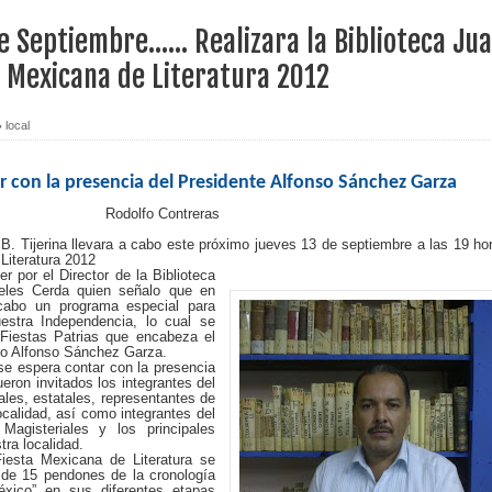
de Septiembre…… Realizara la Biblioteca Ju
ta Mexicana de Literatura 2012
local
r con la presencia del Presidente Alfonso Sánchez Garza
Rodolfo Contreras
 B. Tijerina llevara a cabo este próximo jueves 13 de septiembre a las 19 ho
Literatura 2012
r por el Director de la Biblioteca
teles Cerda quien señalo que en
cabo un programa especial para
stra Independencia, lo cual se
Fiestas Patrias que encabeza el
ro Alfonso Sánchez Garza.
 se espera contar con la presencia
eron invitados los integrantes del
ales, estatales, representantes de
ocalidad, así como integrantes del
Magisteriales y los principales
tra localidad.
iesta Mexicana de Literatura se
n de 15 pendones de la cronología
xico” en sus diferentes etapas