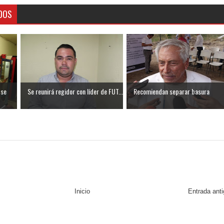
DOS
 se
Se reunirá regidor con líder de FUT...
Recomiendan separar basura
Inicio
Entrada ant