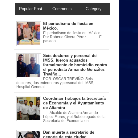
Popular Post
Comments
Category
El periodismo de fiesta en
México.
El periodismo de fiesta en México.
Por:Roberto Olvera Pérez. El
pasado ...
Seis doctores y personal del
IMSS, fueron acusados
formalmente de homicidio contra
el periodista Armando González
Treviño…
POR: OSCAR TREVIÑO Seis
doctores, dos enfermeros y personal del IMSS,
Hospital General ...
Coordinan Trabajos la Secretaría
de Economía y el Ayuntamiento
de Altamira
Alcalde de Altamira Armando
López Flores, y el Subdelegado de la
Secretaría de Economía en ...
Dan muerte a secretario de
deporte de esta ciudad