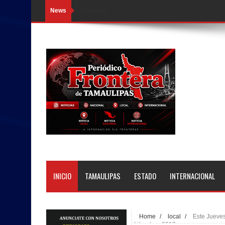
News
Loading...
INICIO
TAMAULIPAS
ESTADO
INTERNACIONAL
Home
/
local
/
Este Jueves
Literatura 2012