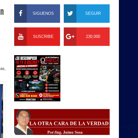
an
SIGUENOS
SEGUIR
SUSCRIBE
230,000
ras,