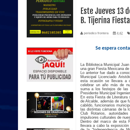
Este Jueves 13 
B. Tijerina Fies
periodico frontera
4:42
Se espera conta
La Biblioteca Municipal Juan
una gran Fiesta Mexicana de 
Lo anterior fue dado a conoce
Municipal Licenciado Aristó
esta ocasión se llevara a 
celebrar un año más de nue
suma a los festejos de las 
Presidente Municipal Ingenie
En esta Fiesta de Literatura
de Alcalde, además de que fu
cabildo, funcionarios municip
las distintas cámaras de la l
Club Rotarios, autoridades 
impulsores culturales de nues
Dentro del marco de esta F
llevara a cabo la exposició
de la “Independencia de Mé