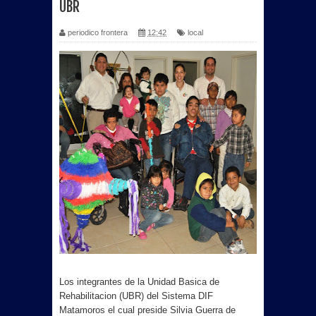
UBR
periodico frontera
12:42
local
Los integrantes de la Unidad Basica de
Rehabilitacion (UBR) del Sistema DIF
Matamoros el cual preside Silvia Guerra de