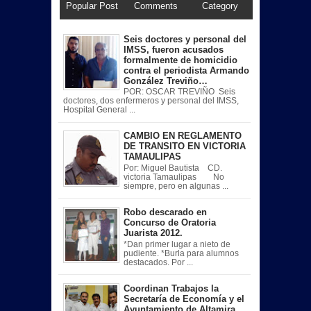
Popular Post
Comments
Category
Seis doctores y personal del
IMSS, fueron acusados
formalmente de homicidio
contra el periodista Armando
González Treviño…
POR: OSCAR TREVIÑO Seis
doctores, dos enfermeros y personal del IMSS,
Hospital General ...
CAMBIO EN REGLAMENTO
DE TRANSITO EN VICTORIA
TAMAULIPAS
Por: Miguel Bautista CD.
victoria Tamaulipas No
siempre, pero en algunas ...
Robo descarado en
Concurso de Oratoria
Juarista 2012.
*Dan primer lugar a nieto de
pudiente. *Burla para alumnos
destacados. Por ...
Coordinan Trabajos la
Secretaría de Economía y el
Ayuntamiento de Altamira