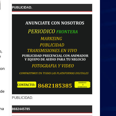
PUBLICIDAD.
, 
 
on 
de 
PUBLICIDAD.
na 
8682445785