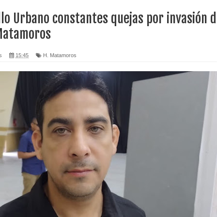
lo Urbano constantes quejas por invasión 
Matamoros
s
15:45
H. Matamoros