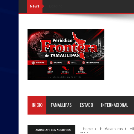
News
Loading...
INICIO
TAMAULIPAS
ESTADO
INTERNACIONAL
Home
/
H. Matamoros
/
At
#Matamoros