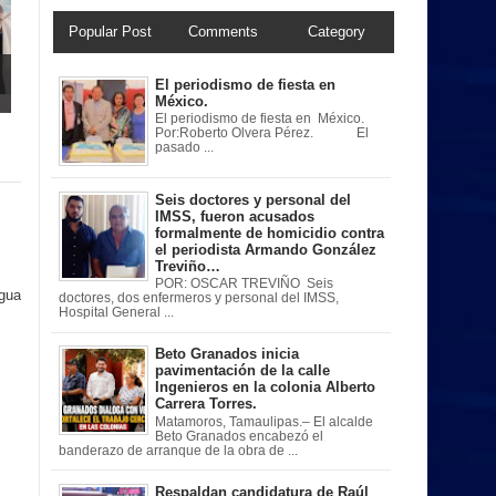
Popular Post
Comments
Category
El periodismo de fiesta en
México.
El periodismo de fiesta en México.
Por:Roberto Olvera Pérez. El
pasado ...
Seis doctores y personal del
IMSS, fueron acusados
formalmente de homicidio contra
el periodista Armando González
Treviño…
POR: OSCAR TREVIÑO Seis
igua
doctores, dos enfermeros y personal del IMSS,
Hospital General ...
Beto Granados inicia
pavimentación de la calle
Ingenieros en la colonia Alberto
Carrera Torres.
Matamoros, Tamaulipas.– El alcalde
Beto Granados encabezó el
banderazo de arranque de la obra de ...
Respaldan candidatura de Raúl