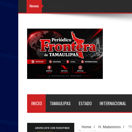
News
Loading...
INICIO
TAMAULIPAS
ESTADO
INTERNACIONAL
Home
/
H. Matamoros
/
*F
Patronato*