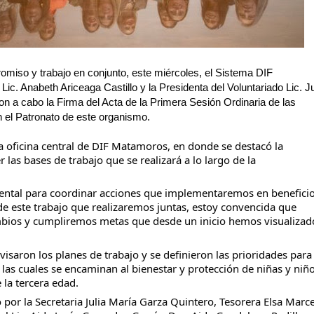
miso y trabajo en conjunto, este miércoles, el Sistema DIF
ic. Anabeth Ariceaga Castillo y la Presidenta del Voluntariado Lic. Ju
ron a cabo la Firma del Acta de la Primera Sesión Ordinaria de las
 el Patronato de este organismo.
la oficina central de DIF Matamoros, en donde se destacó la
 las bases de trabajo que se realizará a lo largo de la
ental para coordinar acciones que implementaremos en benefici
 de este trabajo que realizaremos juntas, estoy convencida que
bios y cumpliremos metas que desde un inicio hemos visualizad
visaron los planes de trabajo y se definieron las prioridades para 
as cuales se encaminan al bienestar y protección de niñas y niño
 la tercera edad.
por la Secretaria Julia María Garza Quintero, Tesorera Elsa Marc