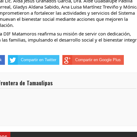
al Lic. Aida Jesús Granados García, Dra. Aide Guadalupe Padilla
larreal, Gladys Aldana Sabido, Ana Luisa Martínez Treviño y Mónic
prometieron a fortalecer las actividades y servicios del Sistema
evan el bienestar social mediante acciones que mejoren la
lación.
ma DIF Matamoros reafirma su misión de servir con dedicación,
 las familias, impulsando el desarrollo social y el bienestar integr
k
Compartir en Twitter
Compartir en Google Plus
Frontera de Tamaulipas