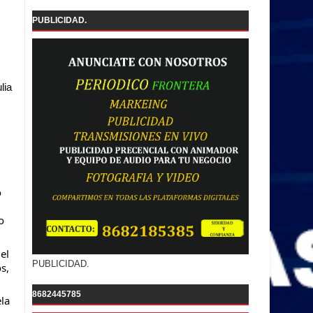
PUBLICIDAD.
lia
o
o
el
PUBLICIDAD.
s,
8682445785
ela