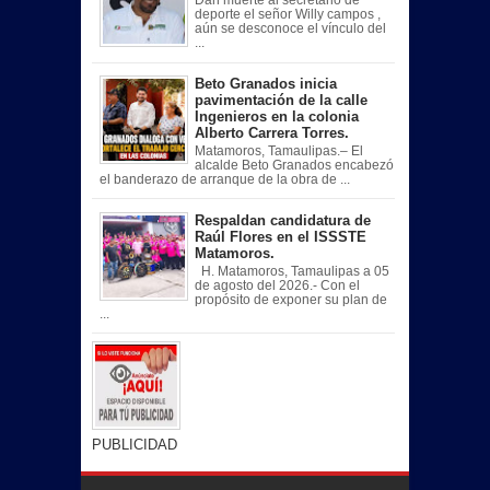
Dan muerte al secretario de
deporte el señor Willy campos ,
aún se desconoce el vínculo del
...
Beto Granados inicia
pavimentación de la calle
Ingenieros en la colonia
Alberto Carrera Torres.
Matamoros, Tamaulipas.– El
alcalde Beto Granados encabezó
el banderazo de arranque de la obra de ...
Respaldan candidatura de
Raúl Flores en el ISSSTE
Matamoros.
H. Matamoros, Tamaulipas a 05
de agosto del 2026.- Con el
propósito de exponer su plan de
...
PUBLICIDAD