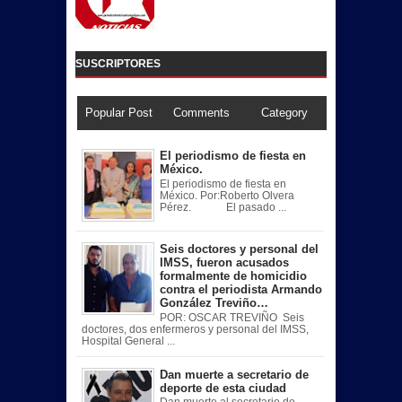
SUSCRIPTORES
Popular Post
Comments
Category
El periodismo de fiesta en
México.
El periodismo de fiesta en
México. Por:Roberto Olvera
Pérez. El pasado ...
Seis doctores y personal del
IMSS, fueron acusados
formalmente de homicidio
contra el periodista Armando
González Treviño…
POR: OSCAR TREVIÑO Seis
doctores, dos enfermeros y personal del IMSS,
Hospital General ...
Dan muerte a secretario de
deporte de esta ciudad