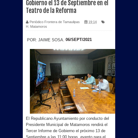
Gobierno el 13 de Septiembre en el
Teatro de la Reforma
Periódico Frontera de Tamaulipas
19:14
H. Matamoros
06/SEPT/2021
POR: JAIME SOSA.
El Republicano Ayuntamiento por conducto del
Presidente Municipal de Matamoros rendirá el
Tercer Informe de Gobierno el próximo 13 de
Septiembre a las 11:00 horas, evento para el