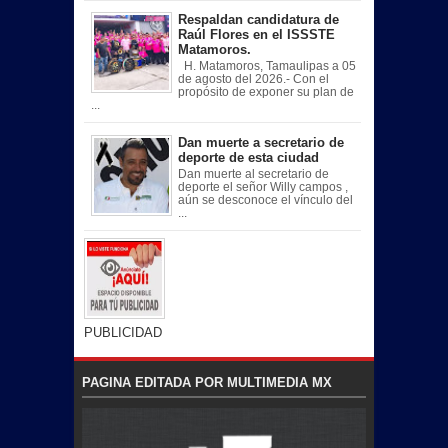
Respaldan candidatura de
Raúl Flores en el ISSSTE
Matamoros.
H. Matamoros, Tamaulipas a 05
de agosto del 2026.- Con el
propósito de exponer su plan de
...
Dan muerte a secretario de
deporte de esta ciudad
Dan muerte al secretario de
deporte el señor Willy campos ,
aún se desconoce el vínculo del
...
PUBLICIDAD
PAGINA EDITADA POR MULTIMEDIA MX