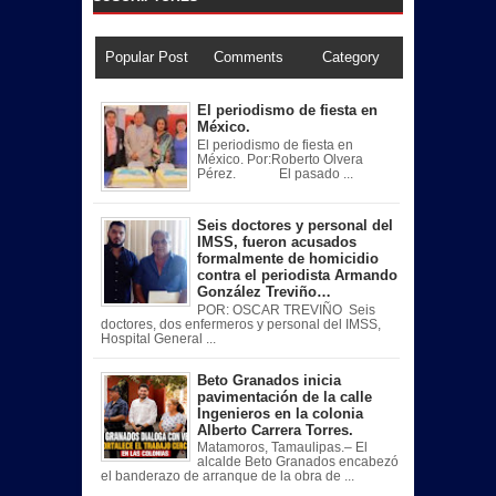
Popular Post
Comments
Category
El periodismo de fiesta en
México.
El periodismo de fiesta en
México. Por:Roberto Olvera
Pérez. El pasado ...
Seis doctores y personal del
IMSS, fueron acusados
formalmente de homicidio
contra el periodista Armando
González Treviño…
POR: OSCAR TREVIÑO Seis
doctores, dos enfermeros y personal del IMSS,
Hospital General ...
Beto Granados inicia
pavimentación de la calle
Ingenieros en la colonia
Alberto Carrera Torres.
Matamoros, Tamaulipas.– El
alcalde Beto Granados encabezó
el banderazo de arranque de la obra de ...