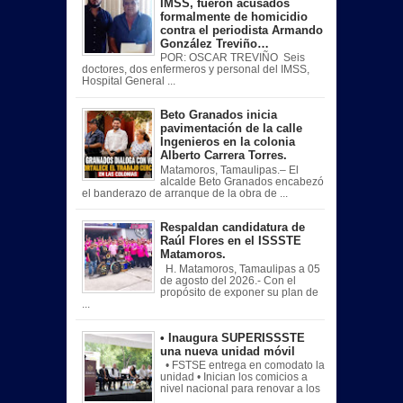
IMSS, fueron acusados
formalmente de homicidio
contra el periodista Armando
González Treviño…
POR: OSCAR TREVIÑO Seis
doctores, dos enfermeros y personal del IMSS,
Hospital General ...
Beto Granados inicia
pavimentación de la calle
Ingenieros en la colonia
Alberto Carrera Torres.
Matamoros, Tamaulipas.– El
alcalde Beto Granados encabezó
el banderazo de arranque de la obra de ...
Respaldan candidatura de
Raúl Flores en el ISSSTE
Matamoros.
H. Matamoros, Tamaulipas a 05
de agosto del 2026.- Con el
propósito de exponer su plan de
...
• Inaugura SUPERISSSTE
una nueva unidad móvil
• FSTSE entrega en comodato la
unidad • Inician los comicios a
nivel nacional para renovar a los
...