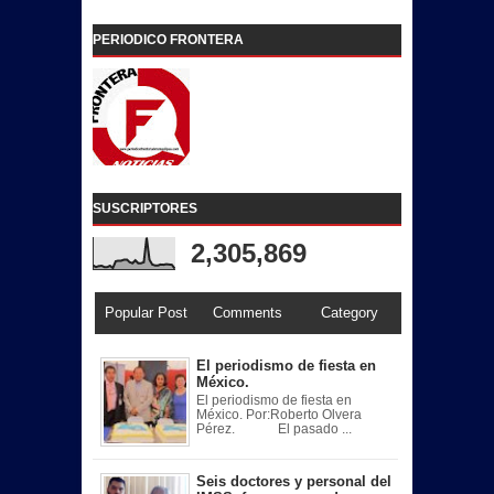
PERIODICO FRONTERA
SUSCRIPTORES
2,305,869
Popular Post
Comments
Category
El periodismo de fiesta en
México.
El periodismo de fiesta en
México. Por:Roberto Olvera
Pérez. El pasado ...
Seis doctores y personal del