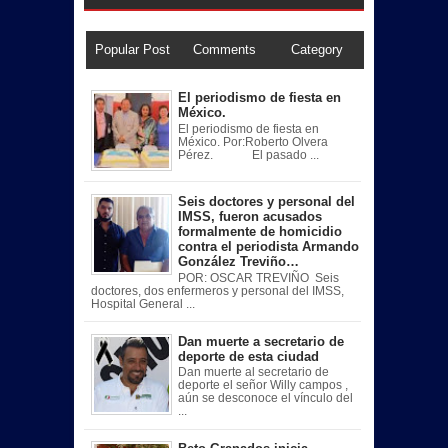
Popular Post
Comments
Category
El periodismo de fiesta en
México.
El periodismo de fiesta en
México. Por:Roberto Olvera
Pérez. El pasado ...
Seis doctores y personal del
IMSS, fueron acusados
formalmente de homicidio
contra el periodista Armando
González Treviño…
POR: OSCAR TREVIÑO Seis
doctores, dos enfermeros y personal del IMSS,
Hospital General ...
Dan muerte a secretario de
deporte de esta ciudad
Dan muerte al secretario de
deporte el señor Willy campos ,
aún se desconoce el vínculo del
...