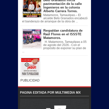
Beto Granados inicia
pavimentación de la calle
Ingenieros en la colonia
Alberto Carrera Torres.
Matamoros, Tamaulipas.– El
alcalde Beto Granados encabezó
el banderazo de arranque de la obra de ...
Respaldan candidatura de
Raúl Flores en el ISSSTE
Matamoros.
H. Matamoros, Tamaulipas a 05
de agosto del 2026.- Con el
propósito de exponer su plan de
...
PUBLICIDAD
PAGINA EDITADA POR MULTIMEDIA MX