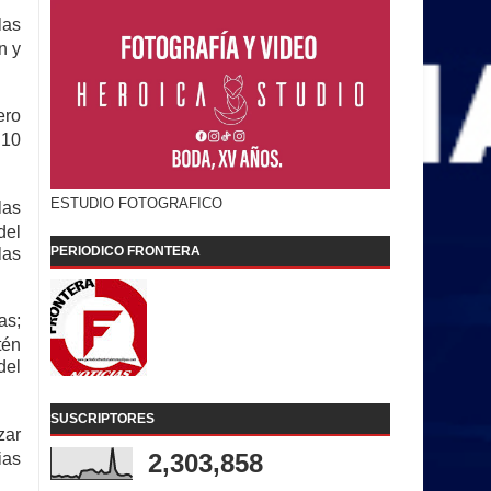
las
n y
ero
 10
ESTUDIO FOTOGRAFICO
las
del
PERIODICO FRONTERA
las
as;
tén
del
SUSCRIPTORES
zar
2,303,858
ias