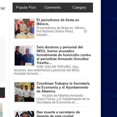
Popular Post
Comments
Category
 se
El periodismo de fiesta en
México.
El periodismo de fiesta en México.
Por:Roberto Olvera Pérez. El
pasado ...
Seis doctores y personal del
IMSS, fueron acusados
formalmente de homicidio contra
el periodista Armando González
Treviño…
POR: OSCAR TREVIÑO Seis
doctores, dos enfermeros y personal del IMSS,
Hospital General ...
Coordinan Trabajos la Secretaría
de Economía y el Ayuntamiento
de Altamira
Alcalde de Altamira Armando
López Flores, y el Subdelegado de la
Secretaría de Economía en ...
Dan muerte a secretario de
deporte de esta ciudad