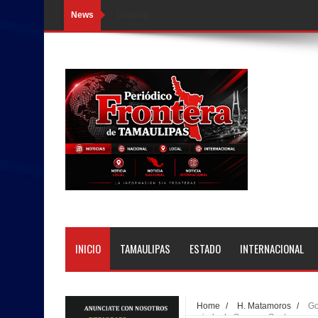
News
Loading...
INICIO
TAMAULIPAS
ESTADO
INTERNACIONAL
Home
/
H. Matamoros
/
Go
periodo de Semana Santa