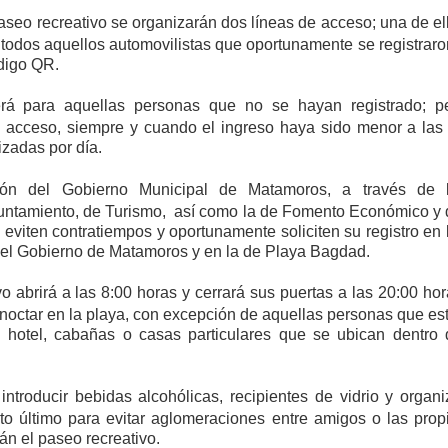
paseo recreativo se organizarán dos líneas de acceso; una de el
 todos aquellos automovilistas que oportunamente se registraro
digo QR.
será para aquellas personas que no se hayan registrado; p
 acceso, siempre y cuando el ingreso haya sido menor a las
izadas por día.
ón del Gobierno Municipal de Matamoros, a través de 
untamiento, de Turismo,
así como la de Fomento Económico y 
eviten contratiempos y oportunamente soliciten su registro en 
del Gobierno de Matamoros y en la de Playa Bagdad.
o abrirá a las 8:00 horas y cerrará sus puertas a las 20:00 hor
rnoctar en la playa, con excepción de aquellas personas que es
hotel, cabañas o casas particulares que se ubican dentro 
ntroducir bebidas alcohólicas, recipientes de vidrio y organi
to último para evitar aglomeraciones entre amigos o las prop
rán el paseo recreativo.