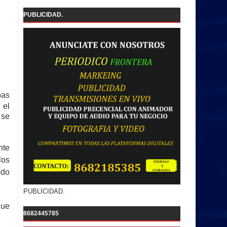
PUBLICIDAD.
pas
 el
 se
nte
los
odo
PUBLICIDAD.
que
8682445785