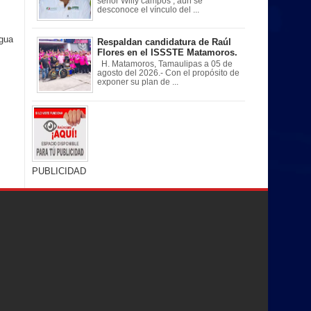
señor Willy campos , aún se
desconoce el vínculo del ...
igua
Respaldan candidatura de Raúl
Flores en el ISSSTE Matamoros.
H. Matamoros, Tamaulipas a 05 de
agosto del 2026.- Con el propósito de
exponer su plan de ...
PUBLICIDAD