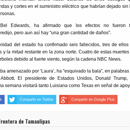
das y cortes en el suministro eléctrico que habrían dejado sin 
ersonas.
 Bel Edwards, ha afirmado que los efectos no fueron 
redijo, pero aun así hay “una gran cantidad de daños”.
idad del estado ha confirmado seis fallecidos, tres de ellos
s y la mitad restante en la zona norte. Cuatro de estas muertes
árboles debido al fuerte viento, según la cadena NBC News.
ba amenazado por ‘Laura’, ha “esquivado la bala”, en palabras
 Abbott. El presidente de Estados Unidos, Donald Trump,
ma semana visitará tanto Luisiana como Texas en señal de apoy
k
Compartir en Twitter
Compartir en Google Plus
Frontera de Tamaulipas