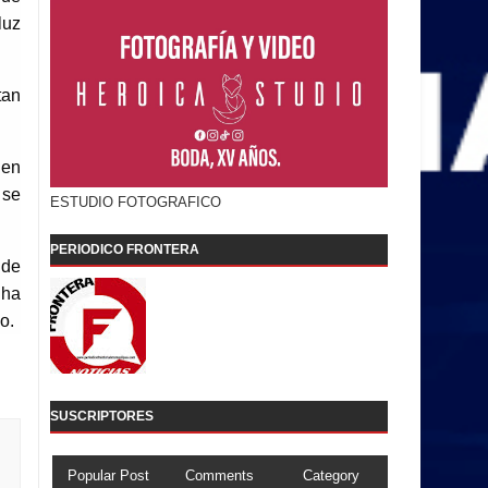
luz
tan
 en
 se
ESTUDIO FOTOGRAFICO
PERIODICO FRONTERA
 de
 ha
o.
SUSCRIPTORES
Popular Post
Comments
Category