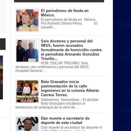
El periodismo de fiesta en
México.
El periodismo de fiesta en México.
Por:Roberto Olvera Pérez. El
pasado ...
Seis doctores y personal del
IMSS, fueron acusados
formalmente de homicidio contra
el periodista Armando González
Treviño…
POR: OSCAR TREVIÑO Seis
doctores, dos enfermeros y personal del IMSS,
Hospital General ...
Beto Granados inicia
pavimentación de la calle
Ingenieros en la colonia Alberto
Carrera Torres.
Matamoros, Tamaulipas.– El alcalde
Beto Granados encabezó el
banderazo de arranque de la obra de ...
Dan muerte a secretario de
deporte de esta ciudad
Dan muerte al secretario de deporte el