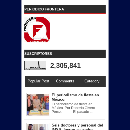
PERIODICO FRONTERA
SUSCRIPTORES
2,305,841
Popular Post
Comments
Category
El periodismo de fiesta en
México.
El periodismo de fiesta en
México. Por:Roberto Olvera
Pérez. El pasado ...
Seis doctores y personal del
IMSS, fueron acusados