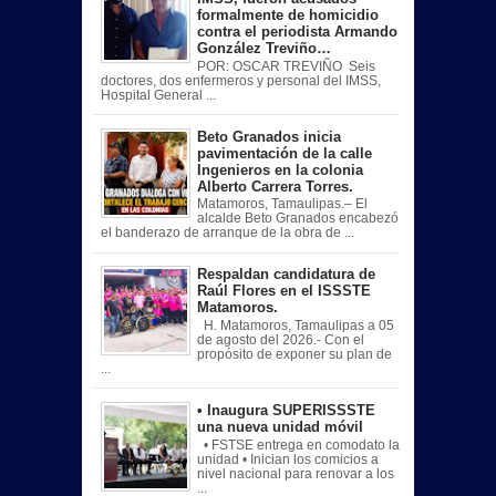
formalmente de homicidio
contra el periodista Armando
González Treviño…
POR: OSCAR TREVIÑO Seis
doctores, dos enfermeros y personal del IMSS,
Hospital General ...
Beto Granados inicia
pavimentación de la calle
Ingenieros en la colonia
Alberto Carrera Torres.
Matamoros, Tamaulipas.– El
alcalde Beto Granados encabezó
el banderazo de arranque de la obra de ...
Respaldan candidatura de
Raúl Flores en el ISSSTE
Matamoros.
H. Matamoros, Tamaulipas a 05
de agosto del 2026.- Con el
propósito de exponer su plan de
...
• Inaugura SUPERISSSTE
una nueva unidad móvil
• FSTSE entrega en comodato la
unidad • Inician los comicios a
nivel nacional para renovar a los
...