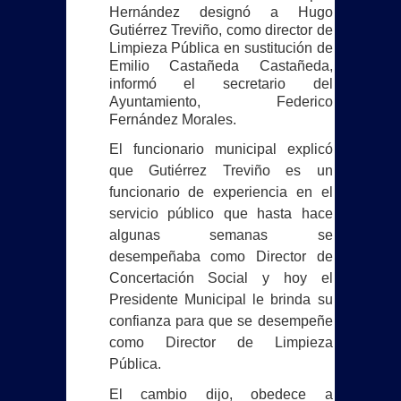
INAUGURA BETO GRANADOS SERIE
Hernández designó a Hugo
Gutiérrez Treviño, como director de
NACIONAL DE LIGAS PEQUEÑAS EN
Limpieza Pública en sustitución de
Emilio Castañeda Castañeda,
MATAMOROS
informó el secretario del
Ayuntamiento, Federico
Fernández Morales.
Beto Granados da banderazo a
El funcionario municipal explicó
nuevas obras de pavimentación en la
que Gutiérrez Treviño es un
funcionario de experiencia en el
colonia La Estrella
servicio público que hasta hace
GRUPO VOLUNTARIO GUERREROS
algunas semanas se
desempeñaba como Director de
AMBULANCIAS AGRADECE A BETO
Concertación Social y hoy el
Presidente Municipal le brinda su
GRANADOS POR ATENDER Y DAR
confianza para que se desempeñe
como Director de Limpieza
RESPUESTA FAVORABLE A SUS
Pública.
PETICIONES
El cambio dijo, obedece a