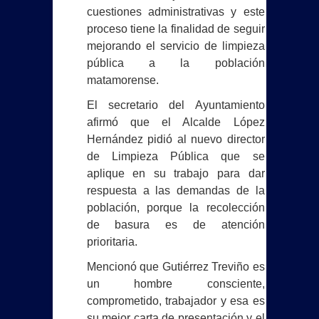
cuestiones administrativas y este
CBTIS 135 prevé publicar resultados
proceso tiene la finalidad de seguir
del examen de admisión el 10 de julio
mejorando el servicio de limpieza
pública a la población
Reforzarán retiro de vehículos
matamorense.
El secretario del Ayuntamiento
abandonados tras quejas ciudadanas
afirmó que el Alcalde López
marca precedente nacional en
Hernández pidió al nuevo director
de Limpieza Pública que se
protección animal
aplique en su trabajo para dar
respuesta a las demandas de la
BETO GRANADOS ESCUCHA A
población, porque la recolección
de basura es de atención
VECINOS DE LA FIDEL VELÁZQUEZ II
prioritaria.
Y ANUNCIA NUEVAS OBRAS
Mencionó que Gutiérrez Treviño es
un hombre consciente,
¡FUERTE GOLPE EN MATAMOROS!
comprometido, trabajador y esa es
DETIENEN A SEIS Y ASEGURAN
su mejor carta de presentación y el