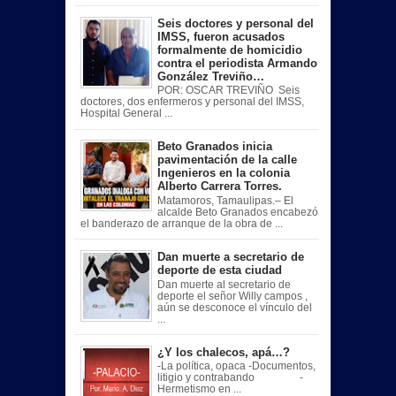
Seis doctores y personal del
IMSS, fueron acusados
formalmente de homicidio
contra el periodista Armando
González Treviño…
POR: OSCAR TREVIÑO Seis
doctores, dos enfermeros y personal del IMSS,
Hospital General ...
Beto Granados inicia
pavimentación de la calle
Ingenieros en la colonia
Alberto Carrera Torres.
Matamoros, Tamaulipas.– El
alcalde Beto Granados encabezó
el banderazo de arranque de la obra de ...
Dan muerte a secretario de
deporte de esta ciudad
Dan muerte al secretario de
deporte el señor Willy campos ,
aún se desconoce el vínculo del
...
¿Y los chalecos, apá…?
-La política, opaca -Documentos,
litigio y contrabando -
Hermetismo en ...