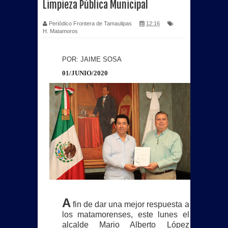
Limpieza Pública Municipal
Más de 40 unidades de Sabritas
Periódico Frontera de Tamaulipas
12:16
H. Matamoros
fueron consumidas por incendio en
POR: JAIME SOSA
bodega de PepsiCo en Matamoros
01/JUNIO/2020
Se registra Raúl Flores Prieto por la
Planilla Rosa fuerte aspirante para
contender por el SNTISSSTE en
Tamaulipas.
Beto Granados acompaña graduación
del Jardín de Niños “Profesora y
A
fin de dar una mejor respuesta a
Licenciada Ada H. Siller Flores”
los matamorenses, este lunes el
alcalde Mario Alberto López