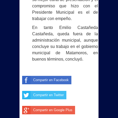
compromiso que hizo con el
ARMAMENTO
Presidente Municipal es el de
trabajar con empeño.
REINAUGURA BETO GRANADOS
En tanto Emilio Castañeda
ÁREA VERDE EN NUEVO
Castañeda, queda fuera de la
administración municipal, aunque
AMANECER CON APOYO DE OXXO
concluye su trabajo en el gobierno
municipal de Matamoros, en
Con ceremonia de graduación DIF
buenos términos, concluyó.
Matamoros despide a la generación
2025-2026 de los Centros
Compartir en Facebook
Asistenciales de Desarrollo Infantil
Compartir en Twitter
Reforma laboral protege a artistas
frente al uso indebido de la
Compartir en Google Plus