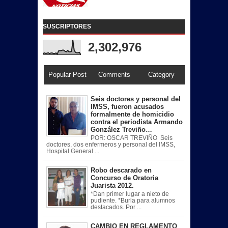
SUSCRIPTORES
2,302,976
Popular Post
Comments
Category
Seis doctores y personal del
IMSS, fueron acusados
formalmente de homicidio
contra el periodista Armando
González Treviño…
POR: OSCAR TREVIÑO Seis
doctores, dos enfermeros y personal del IMSS,
Hospital General ...
Robo descarado en
Concurso de Oratoria
Juarista 2012.
*Dan primer lugar a nieto de
pudiente. *Burla para alumnos
destacados. Por ...
CAMBIO EN REGLAMENTO