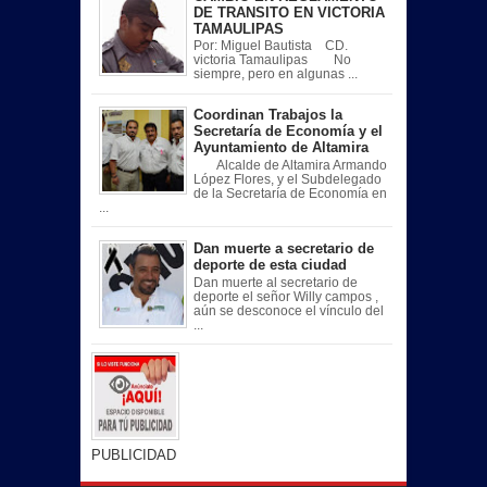
DE TRANSITO EN VICTORIA
TAMAULIPAS
Por: Miguel Bautista CD.
victoria Tamaulipas No
siempre, pero en algunas ...
Coordinan Trabajos la
Secretaría de Economía y el
Ayuntamiento de Altamira
Alcalde de Altamira Armando
López Flores, y el Subdelegado
de la Secretaría de Economía en
...
Dan muerte a secretario de
deporte de esta ciudad
Dan muerte al secretario de
deporte el señor Willy campos ,
aún se desconoce el vínculo del
...
PUBLICIDAD