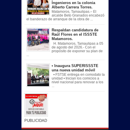
Ingenieros en la colonia
Alberto Carrera Torres.
Matamoros, Tamaulipas.– El
alcalde Beto Granados encabezó
el banderazo de arranque de la obra de ...
Respaldan candidatura de
Raúl Flores en el ISSSTE
Matamoros.
H. Matamoros, Tamaulipas a 05
de agosto del 2026.- Con el
propósito de exponer su plan de
...
• Inaugura SUPERISSSTE
una nueva unidad móvil
• FSTSE entrega en comodato la
unidad • Inician los comicios a
nivel nacional para renovar a los
...
PUBLICIDAD