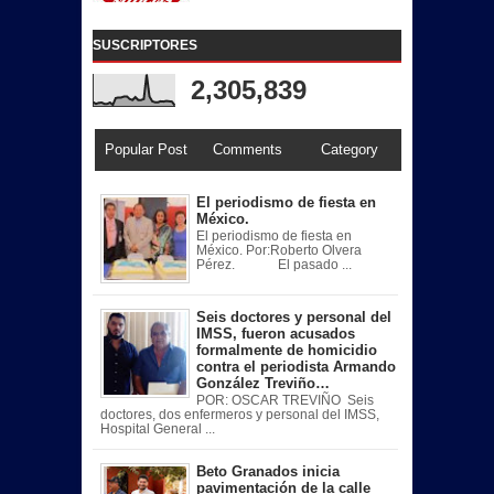
SUSCRIPTORES
2,305,839
Popular Post
Comments
Category
El periodismo de fiesta en
México.
El periodismo de fiesta en
México. Por:Roberto Olvera
Pérez. El pasado ...
Seis doctores y personal del
IMSS, fueron acusados
formalmente de homicidio
contra el periodista Armando
González Treviño…
POR: OSCAR TREVIÑO Seis
doctores, dos enfermeros y personal del IMSS,
Hospital General ...
Beto Granados inicia
pavimentación de la calle