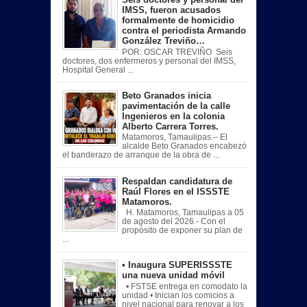
IMSS, fueron acusados
formalmente de homicidio
contra el periodista Armando
González Treviño…
POR: OSCAR TREVIÑO Seis
doctores, dos enfermeros y personal del IMSS,
Hospital General ...
Beto Granados inicia
pavimentación de la calle
Ingenieros en la colonia
Alberto Carrera Torres.
Matamoros, Tamaulipas.– El
alcalde Beto Granados encabezó
el banderazo de arranque de la obra de ...
Respaldan candidatura de
Raúl Flores en el ISSSTE
Matamoros.
H. Matamoros, Tamaulipas a 05
de agosto del 2026.- Con el
propósito de exponer su plan de
...
• Inaugura SUPERISSSTE
una nueva unidad móvil
• FSTSE entrega en comodato la
unidad • Inician los comicios a
nivel nacional para renovar a los