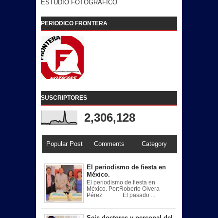
ESTUDIO FOTOGRAFICO
PERIODICO FRONTERA
SUSCRIPTORES
2,306,128
Popular Post
Comments
Category
El periodismo de fiesta en
México.
El periodismo de fiesta en
México. Por:Roberto Olvera
Pérez. El pasado ...
Seis doctores y personal del