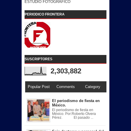
ESTUDIO FOTOGRAFICO
PERIODICO FRONTERA
SUSCRIPTORES
2,303,882
Popular Post
Comments
Category
El periodismo de fiesta en
México.
El periodismo de fiesta en
México. Por:Roberto Olvera
Pérez. El pasado ...