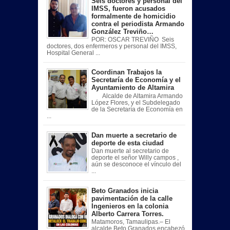
Seis doctores y personal del
IMSS, fueron acusados
formalmente de homicidio
contra el periodista Armando
González Treviño…
POR: OSCAR TREVIÑO Seis
doctores, dos enfermeros y personal del IMSS,
Hospital General ...
Coordinan Trabajos la
Secretaría de Economía y el
Ayuntamiento de Altamira
Alcalde de Altamira Armando
López Flores, y el Subdelegado
de la Secretaría de Economía en
...
Dan muerte a secretario de
deporte de esta ciudad
Dan muerte al secretario de
deporte el señor Willy campos ,
aún se desconoce el vínculo del
...
Beto Granados inicia
pavimentación de la calle
Ingenieros en la colonia
Alberto Carrera Torres.
Matamoros, Tamaulipas.– El
alcalde Beto Granados encabezó