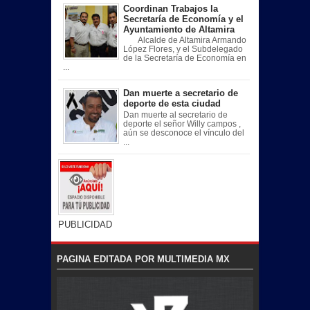
Coordinan Trabajos la
Secretaría de Economía y el
Ayuntamiento de Altamira
Alcalde de Altamira Armando
López Flores, y el Subdelegado
de la Secretaría de Economía en
...
Dan muerte a secretario de
deporte de esta ciudad
Dan muerte al secretario de
deporte el señor Willy campos ,
aún se desconoce el vínculo del
...
PUBLICIDAD
PAGINA EDITADA POR MULTIMEDIA MX