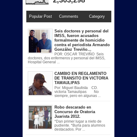
Popular Post
Comments
Category
Seis doctores y personal del
IMSS, fueron acusados
formalmente de homicidio
contra el periodista Armando
González Treviño…
POR: OSCAR TREVIÑO Seis
doctores, dos enfermeros y personal del IMSS,
Hospital General ...
CAMBIO EN REGLAMENTO
DE TRANSITO EN VICTORIA
TAMAULIPAS
Por: Miguel Bautista CD.
victoria Tamaulipas No
siempre, pero en algunas ...
Robo descarado en
Concurso de Oratoria
Juarista 2012.
*Dan primer lugar a nieto de
pudiente. *Burla para alumnos
destacados. Por ...