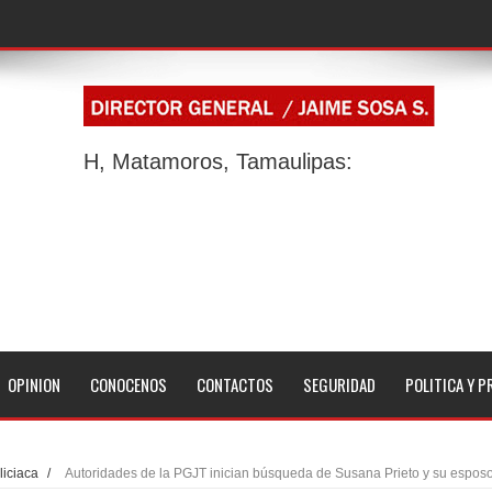
STE Matamoros.
guel Alemán en la colonia Carlos Salinas de Gortari
enieros en la colonia Alberto Carrera Torres.
H, Matamoros, Tamaulipas:
imbre postal del Bicentenario de Matamoros.
as por incendio en bodega de PepsiCo en Matamoros
a fuerte aspirante para contender por el SNTISSSTE en
 Niños “Profesora y Licenciada Ada H. Siller Flores”
OPINION
CONOCENOS
CONTACTOS
SEGURIDAD
POLITICA Y P
 DE LIGAS PEQUEÑAS EN MATAMOROS
vimentación en la colonia La Estrella
liciaca
/
Autoridades de la PGJT inician búsqueda de Susana Prieto y su espos
AS AGRADECE A BETO GRANADOS POR ATENDER Y DAR