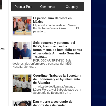
Popular Post
Comments
Category
El periodismo de fiesta en
México.
El periodismo de fiesta en México.
Por:Roberto Olvera Pérez. El
pasado ...
Seis doctores y personal del
IMSS, fueron acusados
igua
formalmente de homicidio contra
el periodista Armando González
Treviño…
POR: OSCAR TREVIÑO Seis
doctores, dos enfermeros y personal del IMSS,
Hospital General ...
Coordinan Trabajos la Secretaría
de Economía y el Ayuntamiento
de Altamira
Alcalde de Altamira Armando
López Flores, y el Subdelegado de la
Secretaría de Economía en ...
Dan muerte a secretario de
deporte de esta ciudad