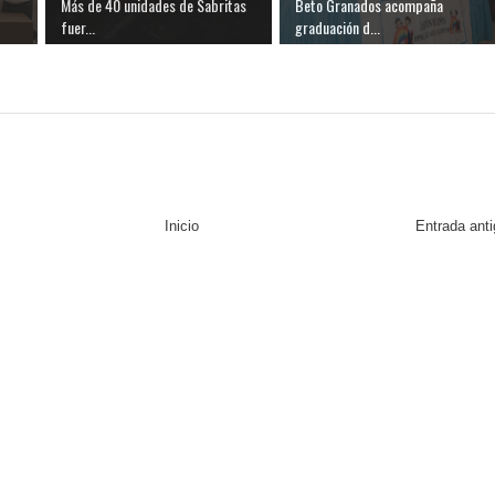
Más de 40 unidades de Sabritas
Beto Granados acompaña
fuer...
graduación d...
Inicio
Entrada ant