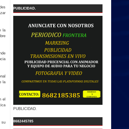
ades
PUBLICIDAD.
azar
e la
obre
onde
ncia
nal
e la
n el
tica
PUBLICIDAD.
8682445785
 su