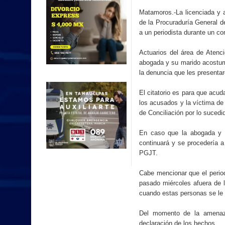
Restaurantes de #Matamoros incrementan hasta 
Matamoros.-La licenciada y 
de la Procuraduría General d
• Inaugura SUPERISSSTE una nueva unidad móvil
a un periodista durante un con
Actuarios del área de Atenc
abogada y su marido acostumb
la denuncia que les presentar
El citatorio es para que acu
los acusados y la víctima de
de Conciliación por lo sucedi
En caso que la abogada y s
continuará y se procedería a
PGJT.
Cabe mencionar que el period
pasado miércoles afuera de 
cuando estas personas se le 
Del momento de la amenaza
declaración de los hechos.