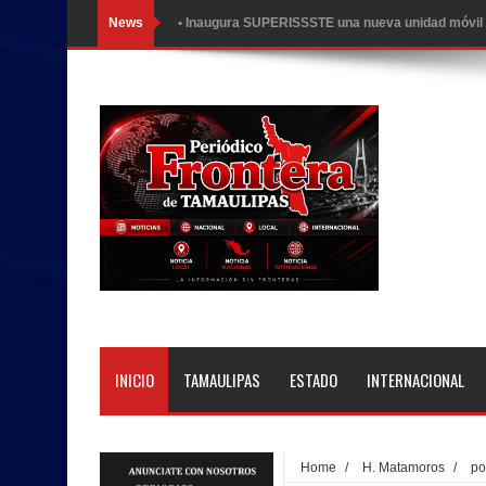
News
Respaldan candidatura de Raúl Flores en el ISS
Beto Granados inicia pavimentación de la calle Mi
Beto Granados inicia pavimentación de la calle Ing
Participa Beto Granados en la presentación del t
Más de 40 unidades de Sabritas fueron consumid
Se registra Raúl Flores Prieto por la Planilla Ros
Tamaulipas.
Beto Granados acompaña graduación del Jardín de
INICIO
TAMAULIPAS
ESTADO
INTERNACIONAL
INAUGURA BETO GRANADOS SERIE NACIONAL
Beto Granados da banderazo a nuevas obras de pa
Home
/
H. Matamoros
/
po
GRUPO VOLUNTARIO GUERREROS AMBULANCI