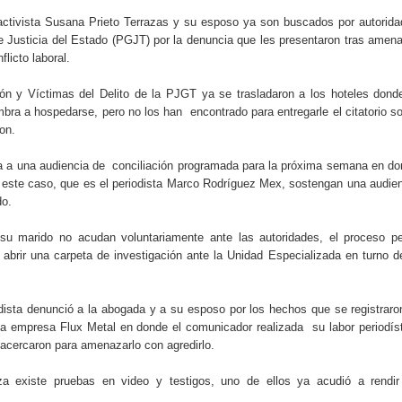
30% sus ventas por ambiente mundialista
activista Susana Prieto Terrazas y su esposo ya son buscados por autorid
e Justicia del Estado (PGJT) por la denuncia que les presentaron tras amen
flicto laboral.
ión y Víctimas del Delito de la PJGT ya se trasladaron a los hoteles dond
ra a hospedarse, pero no los han encontrado para entregarle el citatorio s
on.
da a una audiencia de conciliación programada para la próxima semana en d
 este caso, que es el periodista Marco Rodríguez Mex, sostengan una audie
do.
u marido no acudan voluntariamente ante las autoridades, el proceso pe
 abrir una carpeta de investigación ante la Unidad Especializada en turno d
ista denunció a la abogada y a su esposo por los hechos que se registraro
la empresa Flux Metal en donde el comunicador realizada su labor periodís
acercaron para amenazarlo con agredirlo.
 existe pruebas en video y testigos, uno de ellos ya acudió a rendir