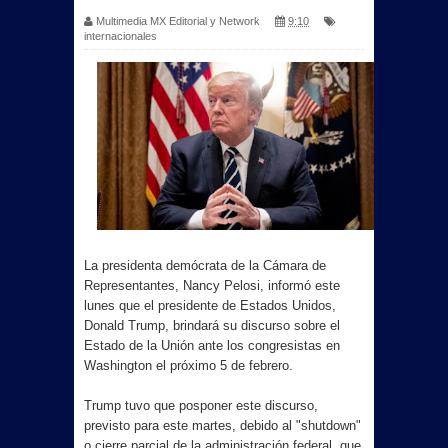
Multimedia MX Editorial y Network
9:10
internacionales
La presidenta demócrata de la Cámara de
Representantes, Nancy Pelosi, informó este
lunes que el presidente de Estados Unidos,
Donald Trump, brindará su discurso sobre el
Estado de la Unión ante los congresistas en
Washington el próximo 5 de febrero.
Trump tuvo que posponer este discurso,
previsto para este martes, debido al "shutdown"
o cierre parcial de la administración federal, que