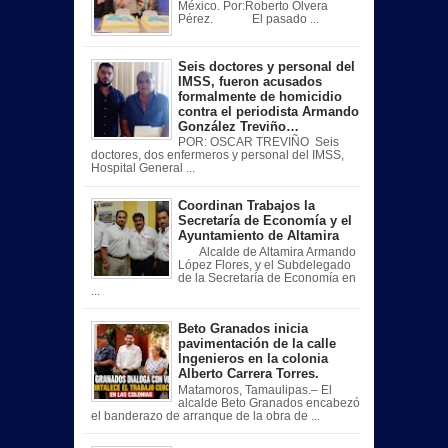
México. Por:Roberto Olvera
Pérez. El pasado ...
Seis doctores y personal del
IMSS, fueron acusados
formalmente de homicidio
contra el periodista Armando
González Treviño…
POR: OSCAR TREVIÑO Seis
doctores, dos enfermeros y personal del IMSS,
Hospital General ...
Coordinan Trabajos la
Secretaría de Economía y el
Ayuntamiento de Altamira
Alcalde de Altamira Armando
López Flores, y el Subdelegado
de la Secretaría de Economía en
...
Beto Granados inicia
pavimentación de la calle
Ingenieros en la colonia
Alberto Carrera Torres.
Matamoros, Tamaulipas.– El
alcalde Beto Granados encabezó
el banderazo de arranque de la obra de ...