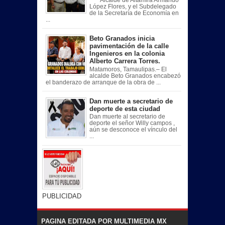
López Flores, y el Subdelegado
de la Secretaría de Economía en
...
Beto Granados inicia
pavimentación de la calle
Ingenieros en la colonia
Alberto Carrera Torres.
Matamoros, Tamaulipas.– El
alcalde Beto Granados encabezó
el banderazo de arranque de la obra de ...
Dan muerte a secretario de
deporte de esta ciudad
Dan muerte al secretario de
deporte el señor Willy campos ,
aún se desconoce el vínculo del
...
PUBLICIDAD
PAGINA EDITADA POR MULTIMEDIA MX