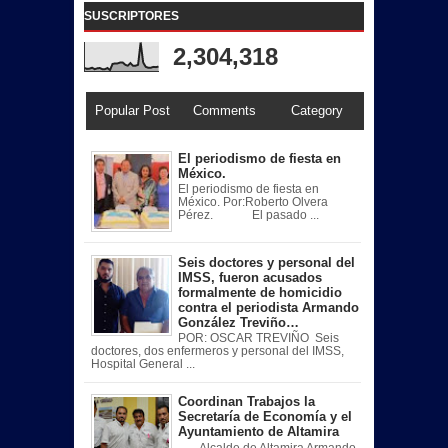
SUSCRIPTORES
2,304,318
Popular Post
Comments
Category
El periodismo de fiesta en
México.
El periodismo de fiesta en
México. Por:Roberto Olvera
Pérez. El pasado ...
Seis doctores y personal del
IMSS, fueron acusados
formalmente de homicidio
contra el periodista Armando
González Treviño…
POR: OSCAR TREVIÑO Seis
doctores, dos enfermeros y personal del IMSS,
Hospital General ...
Coordinan Trabajos la
Secretaría de Economía y el
Ayuntamiento de Altamira
Alcalde de Altamira Armando