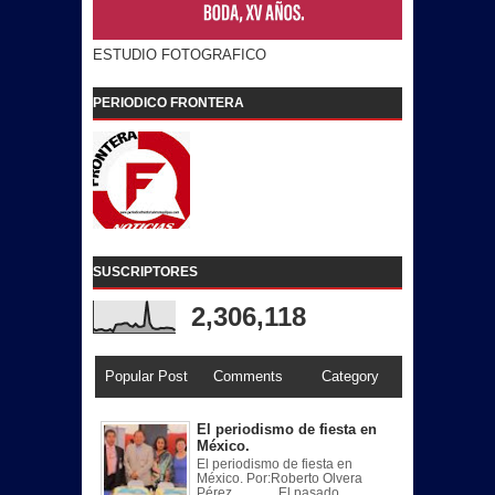
ESTUDIO FOTOGRAFICO
PERIODICO FRONTERA
SUSCRIPTORES
2,306,118
Popular Post
Comments
Category
El periodismo de fiesta en
México.
El periodismo de fiesta en
México. Por:Roberto Olvera
Pérez. El pasado ...