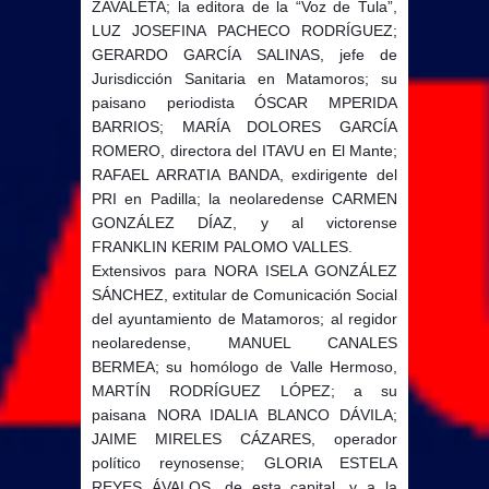
ZAVALETA; la editora de la “Voz de Tula”,
LUZ JOSEFINA PACHECO RODRÍGUEZ;
GERARDO GARCÍA SALINAS, jefe de
Jurisdicción Sanitaria en Matamoros; su
paisano periodista ÓSCAR MPERIDA
BARRIOS; MARÍA DOLORES GARCÍA
ROMERO, directora del ITAVU en El Mante;
RAFAEL ARRATIA BANDA, exdirigente del
PRI en Padilla; la neolaredense CARMEN
GONZÁLEZ DÍAZ, y al victorense
FRANKLIN KERIM PALOMO VALLES.
Extensivos para NORA ISELA GONZÁLEZ
SÁNCHEZ, extitular de Comunicación Social
del ayuntamiento de Matamoros; al regidor
neolaredense, MANUEL CANALES
BERMEA; su homólogo de Valle Hermoso,
MARTÍN RODRÍGUEZ LÓPEZ; a su
paisana NORA IDALIA BLANCO DÁVILA;
JAIME MIRELES CÁZARES, operador
político reynosense; GLORIA ESTELA
REYES ÁVALOS, de esta capital, y a la