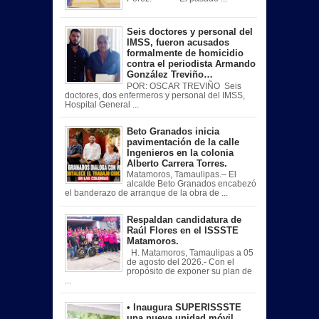
Seis doctores y personal del
IMSS, fueron acusados
formalmente de homicidio
contra el periodista Armando
González Treviño…
POR: OSCAR TREVIÑO Seis
doctores, dos enfermeros y personal del IMSS,
Hospital General ...
Beto Granados inicia
pavimentación de la calle
Ingenieros en la colonia
Alberto Carrera Torres.
Matamoros, Tamaulipas.– El
alcalde Beto Granados encabezó
el banderazo de arranque de la obra de ...
Respaldan candidatura de
Raúl Flores en el ISSSTE
Matamoros.
H. Matamoros, Tamaulipas a 05
de agosto del 2026.- Con el
propósito de exponer su plan de
...
• Inaugura SUPERISSSTE
una nueva unidad móvil