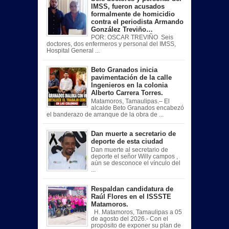
IMSS, fueron acusados
formalmente de homicidio
contra el periodista Armando
González Treviño…
POR: OSCAR TREVIÑO Seis
doctores, dos enfermeros y personal del IMSS,
Hospital General ...
Beto Granados inicia
pavimentación de la calle
Ingenieros en la colonia
Alberto Carrera Torres.
Matamoros, Tamaulipas.– El
alcalde Beto Granados encabezó
el banderazo de arranque de la obra de ...
Dan muerte a secretario de
deporte de esta ciudad
Dan muerte al secretario de
deporte el señor Willy campos ,
aún se desconoce el vínculo del
...
Respaldan candidatura de
Raúl Flores en el ISSSTE
Matamoros.
H. Matamoros, Tamaulipas a 05
de agosto del 2026.- Con el
propósito de exponer su plan de