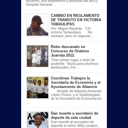
doctores, dos enfermeros y personal del IMSS,
Hospital General ...
CAMBIO EN REGLAMENTO
DE TRANSITO EN VICTORIA
TAMAULIPAS
Por: Miguel Bautista CD.
victoria Tamaulipas No
siempre, pero en algunas ...
Robo descarado en
Concurso de Oratoria
Juarista 2012.
*Dan primer lugar a nieto de
pudiente. *Burla para alumnos
destacados. Por ...
Coordinan Trabajos la
Secretaría de Economía y el
Ayuntamiento de Altamira
Alcalde de Altamira Armando
López Flores, y el Subdelegado
de la Secretaría de Economía en
...
Dan muerte a secretario de
deporte de esta ciudad
Dan muerte al secretario de
deporte el señor Willy campos ,