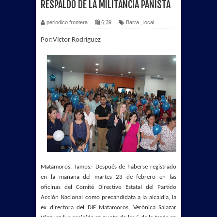
RESPALDO DE LA MILITANCIA PANISTA
periodico frontera
6:39
Barra
,
local
Por:
Víctor Rodríguez
Matamoros, Tamps.- Después de haberse registrado
en la mañana del martes 23 de febrero en las
oficinas del Comité Directivo Estatal del Partido
Acción Nacional como precandidata a la alcaldía, la
ex directora del DIF Matamoros, Verónica Salazar