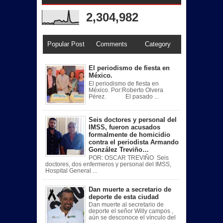
2,304,982
Popular Post
Comments
Category
El periodismo de fiesta en
México.
El periodismo de fiesta en
México. Por:Roberto Olvera
Pérez. El pasado ...
Seis doctores y personal del
IMSS, fueron acusados
formalmente de homicidio
contra el periodista Armando
González Treviño…
POR: OSCAR TREVIÑO Seis
doctores, dos enfermeros y personal del IMSS,
Hospital General ...
Dan muerte a secretario de
deporte de esta ciudad
Dan muerte al secretario de
deporte el señor Willy campos ,
aún se desconoce el vínculo del