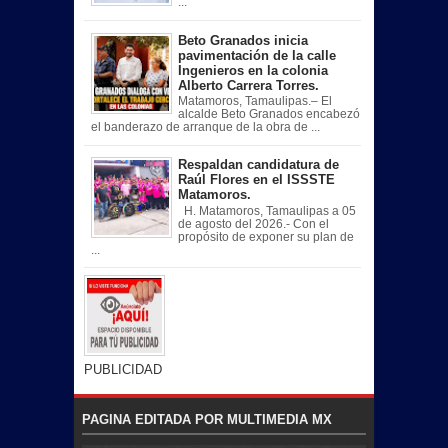
...
Beto Granados inicia
pavimentación de la calle
Ingenieros en la colonia
Alberto Carrera Torres.
Matamoros, Tamaulipas.– El
alcalde Beto Granados encabezó
el banderazo de arranque de la obra de ...
Respaldan candidatura de
Raúl Flores en el ISSSTE
Matamoros.
H. Matamoros, Tamaulipas a 05
de agosto del 2026.- Con el
propósito de exponer su plan de
...
PUBLICIDAD
PAGINA EDITADA POR MULTIMEDIA MX