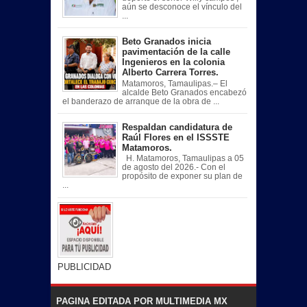
aún se desconoce el vínculo del
...
Beto Granados inicia
pavimentación de la calle
Ingenieros en la colonia
Alberto Carrera Torres.
Matamoros, Tamaulipas.– El
alcalde Beto Granados encabezó
el banderazo de arranque de la obra de ...
Respaldan candidatura de
Raúl Flores en el ISSSTE
Matamoros.
H. Matamoros, Tamaulipas a 05
de agosto del 2026.- Con el
propósito de exponer su plan de
...
PUBLICIDAD
PAGINA EDITADA POR MULTIMEDIA MX