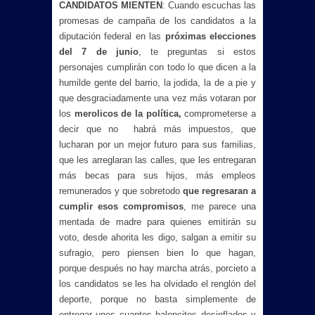
CANDIDATOS MIENTEN
: Cuando escuchas las
promesas de campaña de los candidatos a la
diputación federal en las
próximas elecciones
del 7 de junio
, te preguntas si estos
personajes cumplirán con todo lo que dicen a la
humilde gente del barrio, la jodida, la de a pie y
que desgraciadamente una vez más votaran por
los
merolicos de la política,
comprometerse a
decir que no habrá más impuestos, que
lucharan por un mejor futuro para sus familias,
que les arreglaran las calles, que les entregaran
más becas para sus hijos, más empleos
remunerados y que sobretodo
que regresaran a
cumplir esos compromisos
, me parece una
mentada de madre para quienes emitirán su
voto, desde ahorita les digo, salgan a emitir su
sufragio, pero piensen bien lo que hagan,
porque después no hay marcha atrás, porcieto a
los candidatos se les ha olvidado el renglón del
deporte, porque no basta simplemente de
entregar unos cuantos baloncitos desinflados y