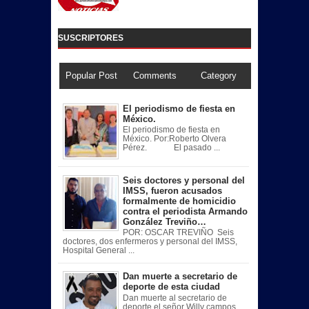
SUSCRIPTORES
Popular Post
Comments
Category
El periodismo de fiesta en
México.
El periodismo de fiesta en
México. Por:Roberto Olvera
Pérez. El pasado ...
Seis doctores y personal del
IMSS, fueron acusados
formalmente de homicidio
contra el periodista Armando
González Treviño…
POR: OSCAR TREVIÑO Seis
doctores, dos enfermeros y personal del IMSS,
Hospital General ...
Dan muerte a secretario de
deporte de esta ciudad
Dan muerte al secretario de
deporte el señor Willy campos ,