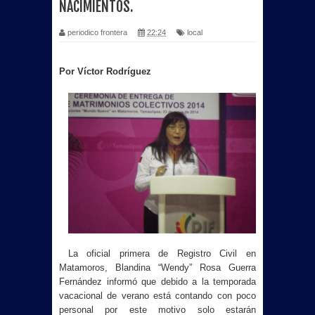
NACIMIENTOS.
periodico frontera
22:24
local
Por Víctor Rodríguez
La oficial primera de Registro Civil en
Matamoros, Blandina “Wendy” Rosa Guerra
Fernández informó que debido a la temporada
vacacional de verano está contando con poco
personal por este motivo solo estarán