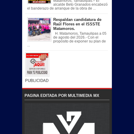
Matamoros, Tamaulipas.– El
alcalde Beto Granados encabezó
el banderazo de arranque de la obra de ...
Respaldan candidatura de
Raúl Flores en el ISSSTE
Matamoros.
H. Matamoros, Tamaulipas a 05
de agosto del 2026.- Con el
propósito de exponer su plan de
...
PUBLICIDAD
PAGINA EDITADA POR MULTIMEDIA MX