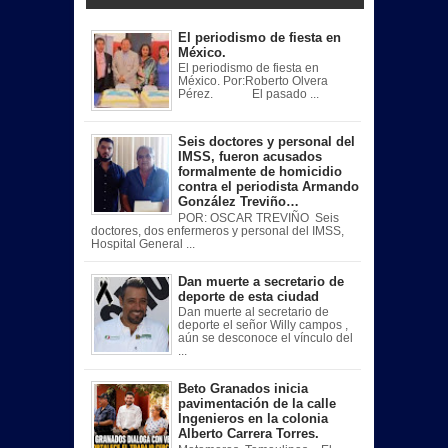
El periodismo de fiesta en
México.
El periodismo de fiesta en
México. Por:Roberto Olvera
Pérez. El pasado ...
Seis doctores y personal del
IMSS, fueron acusados
formalmente de homicidio
contra el periodista Armando
González Treviño…
POR: OSCAR TREVIÑO Seis
doctores, dos enfermeros y personal del IMSS,
Hospital General ...
Dan muerte a secretario de
deporte de esta ciudad
Dan muerte al secretario de
deporte el señor Willy campos ,
aún se desconoce el vínculo del
...
Beto Granados inicia
pavimentación de la calle
Ingenieros en la colonia
Alberto Carrera Torres.