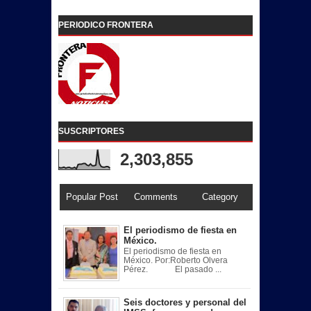
PERIODICO FRONTERA
SUSCRIPTORES
2,303,855
Popular Post
Comments
Category
El periodismo de fiesta en
México.
El periodismo de fiesta en
México. Por:Roberto Olvera
Pérez. El pasado ...
Seis doctores y personal del