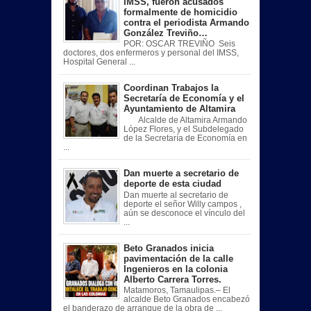
IMSS, fueron acusados
formalmente de homicidio
contra el periodista Armando
González Treviño…
POR: OSCAR TREVIÑO Seis
doctores, dos enfermeros y personal del IMSS,
Hospital General ...
Coordinan Trabajos la
Secretaría de Economía y el
Ayuntamiento de Altamira
Alcalde de Altamira Armando
López Flores, y el Subdelegado
de la Secretaría de Economía en
...
Dan muerte a secretario de
deporte de esta ciudad
Dan muerte al secretario de
deporte el señor Willy campos ,
aún se desconoce el vínculo del
...
Beto Granados inicia
pavimentación de la calle
Ingenieros en la colonia
Alberto Carrera Torres.
Matamoros, Tamaulipas.– El
alcalde Beto Granados encabezó
el banderazo de arranque de la obra de ...