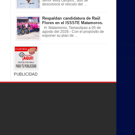
señor Willy campos , aún se
desconoce el vínculo del ...
Respaldan candidatura de Raúl
Flores en el ISSSTE Matamoros.
H. Matamoros, Tamaulipas a 05 de
agosto del 2026.- Con el propósito de
exponer su plan de ...
PUBLICIDAD