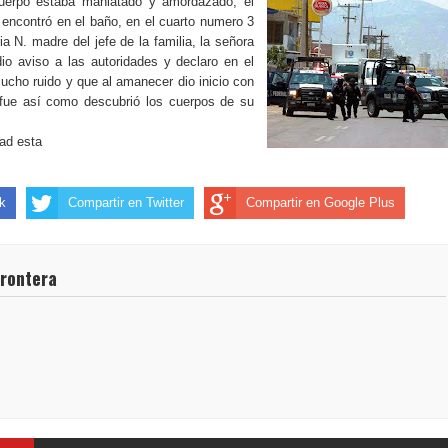
uerpo estaba maniatado y amordazado, el
encontró en el baño, en el cuarto numero 3
ia N. madre del jefe de la familia, la señora
io aviso a las autoridades y declaro en el
cucho ruido y que al amanecer dio inicio con
y fue así como descubrió los cuerpos de su
dad esta
k
Compartir en Twitter
Compartir en Google Plus
frontera