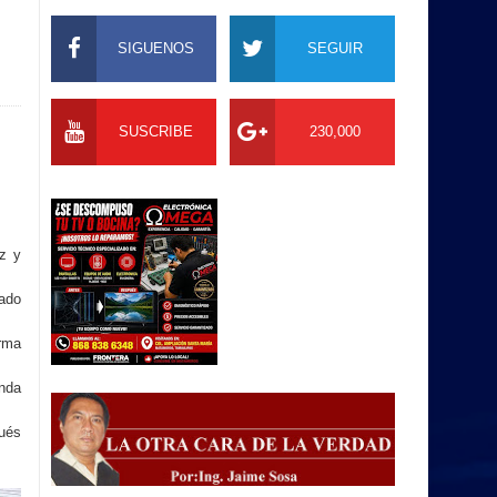
SIGUENOS
SEGUIR
SUSCRIBE
230,000
uz y
tado
arma
enda
pués