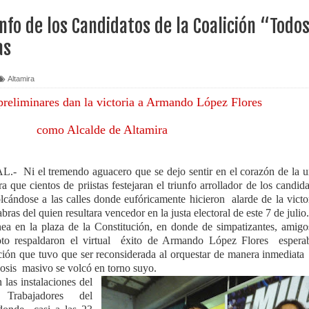
unfo de los Candidatos de la Coalición “Todo
as
Altamira
preliminares dan la victoria a Armando López Flores
como Alcalde de Altamira
l tremendo aguacero que se dejo sentir en el corazón de la u
ra que cientos de priistas festejaran el triunfo arrollador de los candid
volcándose a las calles donde eufóricamente hicieron alarde de la victo
ras del quien resultara vencedor en la justa electoral de este 7 de julio.
ea en la plaza de la Constitución, en donde de simpatizantes, amigo
oto respaldaron el virtual éxito de Armando López Flores espera
ación que tuvo que ser reconsiderada al orquestar de manera inmediata
osis masivo se volcó en torno suyo.
s instalaciones del
Trabajadores del