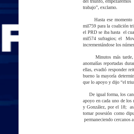
del triunfo, empezaremos 
trabajo”, exclamo.
Hasta ese momento el res
mil759 para la coalición t
el PRD se iba hasta el cua
mil574 sufragios; el Mov
incrementándose los númer
Minutos más tarde, en e
anomalías reportadas dura
ellas, evadió responder r
bueno la mayoría determina
que lo apoyo y dijo “el tri
De igual forma, los candi
apoyo en cada uno de los
y González, por el 18; as
tomar posesión como dipu
permaneciendo cercanos a la