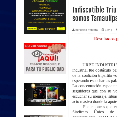
Indiscutible Tri
somos Tamaulip
periodico frontera
14:44
Resultados 
URBE INDUSTRIAL.- Ni e
industrial fue obstáculo pa
de la coalición tripartita 
esperando escuchar las palab
La concentración espontan
seguidores que con su v
escuchar su mensaje, situ
acto masivo donde la apote
Fue entonces que en la
Sindicato Único de 