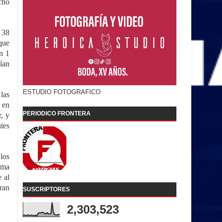
cho
 38
que
n 1
ían
ESTUDIO FOTOGRAFICO
las
 en
PERIODICO FRONTERA
, y
tes
los
ama
 al
ran
SUSCRIPTORES
2,303,523