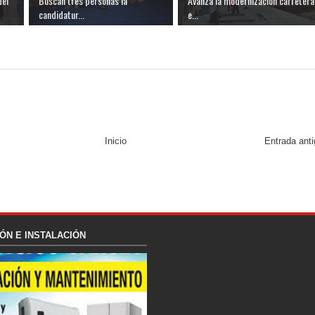
del
Buscan tres personas la
Avanza la modernización carretera
candidatur...
e...
Inicio
Entrada ant
ÓN E INSTALACIÓN