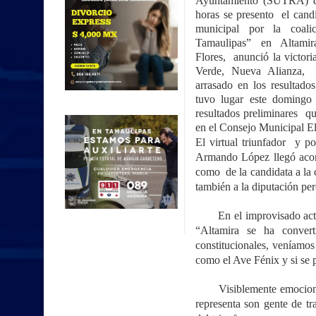
Ayuntamiento (SUTRA) d
horas se presento el candi
municipal por la coal
Tamaulipas” en Altami
Flores, anunció la victori
Verde, Nueva Alianza,
arrasado en los resultado
tuvo lugar este domingo 
resultados preliminares q
en el Consejo Municipal El
El virtual triunfador y po
Armando López llegó acom
como de la candidata a la c
también a la diputación per
En el improvisado acto q
“Altamira se ha convert
constitucionales, veníamos
como el Ave Fénix y si se 
Visiblemente emocionado 
representa son gente de t