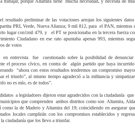
a trabajar, porque Altamira tiene mucha necesidad, y necesita de mu
ultado preliminar de las votaciones arrojan los siguientes datos
ripartita PRI, Verde, Nueva Alianza; 9 mil 812, para el PAN, mientras 
rto lugar con1mil 479, y el PT se posicionaba en la tercera fuerza co
imiento Ciudadano en ese rato apuntaba apenas 993, mientras segu
os de votos
ntrevista fue cuestionado sobre la posibilidad de denunciar 
nte el proceso cívico, en contra de algún partido que haya incurrido
eiterando “ahora con estos resultados tendremos un compromiso mayor
r el triunfo”, al mismo tiempo agradeció a la militancia y simpatizan
unfo no es mío, es de todos”.
datos a legisladores dijeron estar agradecidos con la ciudadanía que 
 municipios que comprenden ambos distritos como son Altamira, Ald
í como la de Madero y Altamira del 19; coincidiendo en asegurar que
tados locales cumplirán con los compromisos establecidos y regresa
 ciudadanía que los llevo a triunfar.