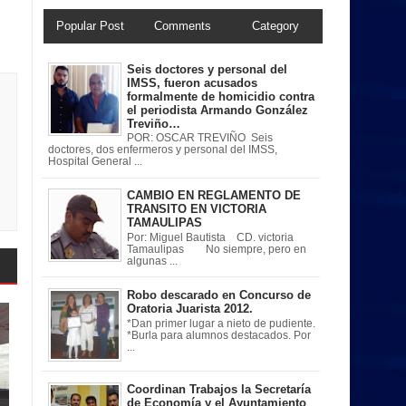
Popular Post
Comments
Category
Seis doctores y personal del
IMSS, fueron acusados
formalmente de homicidio contra
el periodista Armando González
Treviño…
POR: OSCAR TREVIÑO Seis
doctores, dos enfermeros y personal del IMSS,
Hospital General ...
CAMBIO EN REGLAMENTO DE
TRANSITO EN VICTORIA
TAMAULIPAS
Por: Miguel Bautista CD. victoria
Tamaulipas No siempre, pero en
algunas ...
Robo descarado en Concurso de
Oratoria Juarista 2012.
*Dan primer lugar a nieto de pudiente.
*Burla para alumnos destacados. Por
...
Coordinan Trabajos la Secretaría
de Economía y el Ayuntamiento