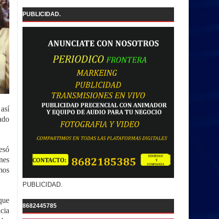
PUBLICIDAD.
así
rado
esó
nes
mos
PUBLICIDAD.
que
8682445785
cia