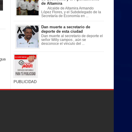
de Altamira
Alcalde de Altamira Armando
López Flores, y el Subdelegado de la
Secretaría de Economía en ...
Dan muerte a secretario de
deporte de esta ciudad
Dan muerte al secretario de deporte el
señor Willy campos , aún se
desconoce el vínculo del ...
igua
PUBLICIDAD