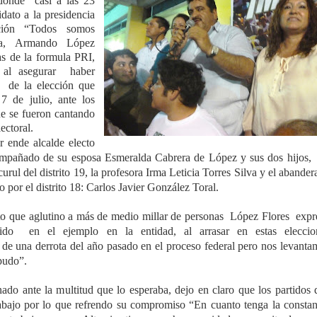
onde casi a las 23
dato a la presidencia
ición “Todos somos
ra, Armando López
as de la formula PRI,
 al asegurar haber
s de la elección que
7 de julio, ante los
ue se fueron cantando
ectoral.
r ende alcalde electo
pañado de su esposa Esmeralda Cabrera de López y sus dos hijos, 
urul del distrito 19, la profesora Irma Leticia Torres Silva y el abande
o por el distrito 18: Carlos Javier González Toral.
ue aglutino a más de medio millar de personas López Flores expr
ido en el ejemplo en la entidad, al arrasar en estas eleccio
 de una derrota del año pasado en el proceso federal pero nos levanta
pudo”.
ante la multitud que lo esperaba, dejo en claro que los partidos 
rabajo por lo que refrendo su compromiso “En cuanto tenga la constan