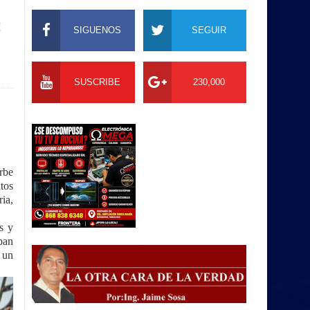
s
SIGUENOS
SEGUIR
SUSCRIBE
230,000
rbe
atos
ria,
s y
ban
 un