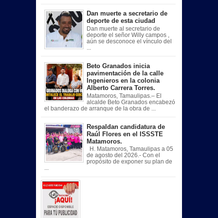
Dan muerte a secretario de
deporte de esta ciudad
Dan muerte al secretario de
deporte el señor Willy campos ,
aún se desconoce el vínculo del
...
Beto Granados inicia
pavimentación de la calle
Ingenieros en la colonia
Alberto Carrera Torres.
Matamoros, Tamaulipas.– El
alcalde Beto Granados encabezó
el banderazo de arranque de la obra de ...
Respaldan candidatura de
Raúl Flores en el ISSSTE
Matamoros.
H. Matamoros, Tamaulipas a 05
de agosto del 2026.- Con el
propósito de exponer su plan de
...