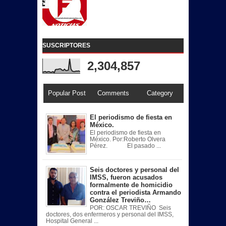
SUSCRIPTORES
2,304,857
Popular Post
Comments
Category
El periodismo de fiesta en
México.
El periodismo de fiesta en
México. Por:Roberto Olvera
Pérez. El pasado ...
Seis doctores y personal del
IMSS, fueron acusados
formalmente de homicidio
contra el periodista Armando
González Treviño…
POR: OSCAR TREVIÑO Seis
doctores, dos enfermeros y personal del IMSS,
Hospital General ...