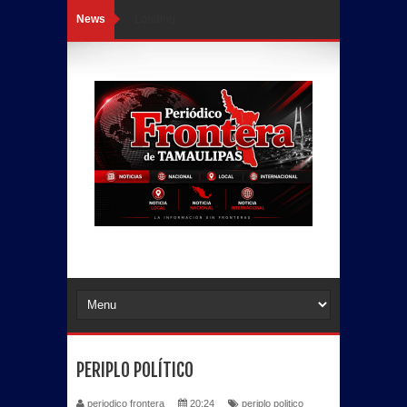
News
Loading...
PERIPLO POLÍTICO
periodico frontera
20:24
periplo politico