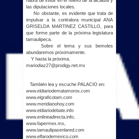
habrá de influir en el relevo de la alcaldía y
las diputaciones locales.
No obstante, es evidente que trata de
impulsar a la contralora municipal ANA
GRISELDA MARTINEZ CASTILLO, para
que forme parte de la próxima legislatura
tamaulipeca.
Sobre el tema y sus bemoles
abundaremos próximamente.
Y hasta la próxima.
mariodiaz27@prodigy.net.mx
También lea y escuche PALACIO en:
www.eldiariodematamoros.com
www.elgraficotam.com
www.meridianohoy.com
www.eldiariodebate.info
www.enlineadirecta.info,
www.fapermex.mx
,
www.tamaulipasenlared.com
www.elfarodemexico.com