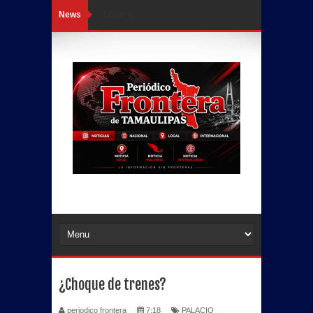
News
Loading...
¿Choque de trenes?
periodico frontera
7:18
PALACIO