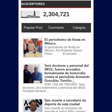
SUSCRIPTORES
2,304,721
Popular Post
Comments
Category
El periodismo de fiesta en
México.
El periodismo de fiesta en
México. Por:Roberto Olvera
Pérez. El pasado ...
Seis doctores y personal del
IMSS, fueron acusados
formalmente de homicidio
contra el periodista Armando
González Treviño…
POR: OSCAR TREVIÑO Seis
doctores, dos enfermeros y personal del IMSS,
Hospital General ...
Dan muerte a secretario de
deporte de esta ciudad
Dan muerte al secretario de
deporte el señor Willy campos ,