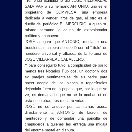
Tremenda exhibida le dio JOSÉ VILLARREAL
SALVÍVAR a su hermano ANTONIO: uno es el
propietario de COMVICSA, una empresa
dedicada a vender litros de gas, el otro es el
dueño del periódico EL MERCURIO, a quien su
mismo hermano lo acusa de extorsionador
político y chapucero.
JOSÉ asegura que ANTONIO, mediante una
truculenta maniobra se quedó con el “título” de
heredero universal y albacea de la fortuna de
JOSÉ VILLARREAL CABALLERO.
Y para conseguirlo tuvo la complicidad de por lo
menos tres Notarios Públicos, un doctor y dos
ex parejas sentimentales de su padre para
hacer acopio de los bienes y repartírselos
dejándolo fuera de la pepena que, por lo que se
ve, es demasiado que no se la acaban ni en
esta ni en otras tres o cuatro vidas.
JOSÉ no se anduvo por las ramas acusa
directamente a ANTONIO de ladrón, de
mentiroso y de comandar una pandilla de
chapuceros a quienes les entrega una migaja
del enorme pastel en disputa.