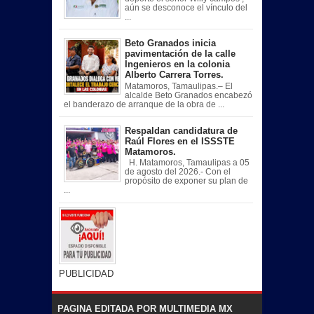
aún se desconoce el vínculo del
...
Beto Granados inicia
pavimentación de la calle
Ingenieros en la colonia
Alberto Carrera Torres.
Matamoros, Tamaulipas.– El
alcalde Beto Granados encabezó
el banderazo de arranque de la obra de ...
Respaldan candidatura de
Raúl Flores en el ISSSTE
Matamoros.
H. Matamoros, Tamaulipas a 05
de agosto del 2026.- Con el
propósito de exponer su plan de
...
PUBLICIDAD
PAGINA EDITADA POR MULTIMEDIA MX