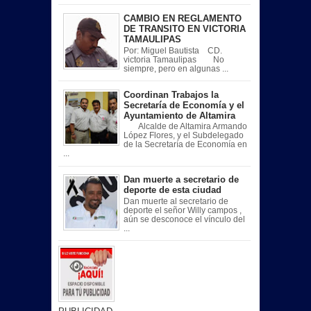
CAMBIO EN REGLAMENTO
DE TRANSITO EN VICTORIA
TAMAULIPAS
Por: Miguel Bautista CD.
victoria Tamaulipas No
siempre, pero en algunas ...
Coordinan Trabajos la
Secretaría de Economía y el
Ayuntamiento de Altamira
Alcalde de Altamira Armando
López Flores, y el Subdelegado
de la Secretaría de Economía en
...
Dan muerte a secretario de
deporte de esta ciudad
Dan muerte al secretario de
deporte el señor Willy campos ,
aún se desconoce el vínculo del
...