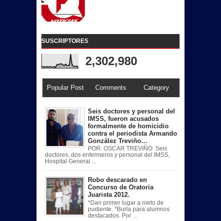
SUSCRIPTORES
2,302,980
Popular Post
Comments
Category
Seis doctores y personal del
IMSS, fueron acusados
formalmente de homicidio
contra el periodista Armando
González Treviño…
POR: OSCAR TREVIÑO Seis
doctores, dos enfermeros y personal del IMSS,
Hospital General ...
Robo descarado en
Concurso de Oratoria
Juarista 2012.
*Dan primer lugar a nieto de
pudiente. *Burla para alumnos
destacados. Por ...