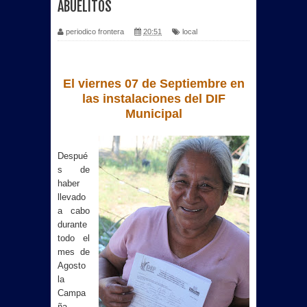
ABUELITOS
periodico frontera
20:51
local
El viernes 07 de Septiembre en
las instalaciones del DIF
Municipal
Despué
s de
haber
llevado
a cabo
durante
todo el
mes de
Agosto
la
Campa
ña