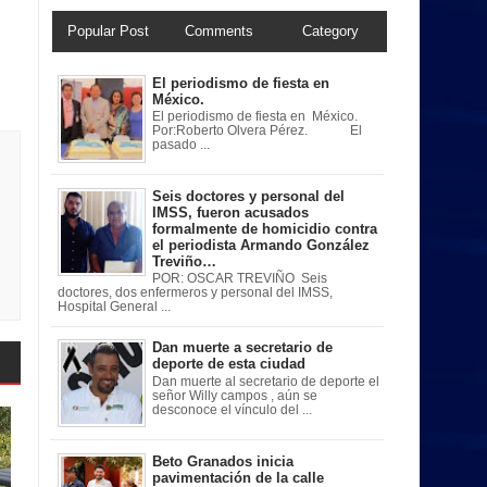
Popular Post
Comments
Category
El periodismo de fiesta en
México.
El periodismo de fiesta en México.
Por:Roberto Olvera Pérez. El
pasado ...
Seis doctores y personal del
IMSS, fueron acusados
formalmente de homicidio contra
el periodista Armando González
Treviño…
POR: OSCAR TREVIÑO Seis
doctores, dos enfermeros y personal del IMSS,
Hospital General ...
Dan muerte a secretario de
deporte de esta ciudad
Dan muerte al secretario de deporte el
señor Willy campos , aún se
desconoce el vínculo del ...
Beto Granados inicia
pavimentación de la calle