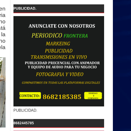
en
PUBLICIDAD.
ia
 no
tá
 la
 no
ela
PUBLICIDAD.
8682445785