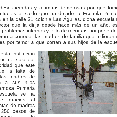
 desesperadas y alumnos temerosos por que tom
ntra es el saldo que ha dejado la Escuela Primar
a en la calle 31 colonia Las Águilas, dicha escuela
ector que la dirija desde hace más de un año, es
problemas internos y falta de recursos por parte de
dieron a conocer las madres de familia que pidieron
es por temor a que corran a sus hijos de la escu
sta institución
os no solo por
oridad que este
e la falta de
 las madres de
en a sus hijos
famosa Primaria
a escuela se ha
e gracias al
entas de madres
 350 pesos de
 compra de