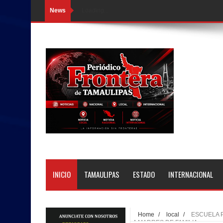
News
Loading...
INICIO
TAMAULIPAS
ESTADO
INTERNACIONAL
Home
/
local
/
ESCUELA P
A MADRES DE FAMILIA