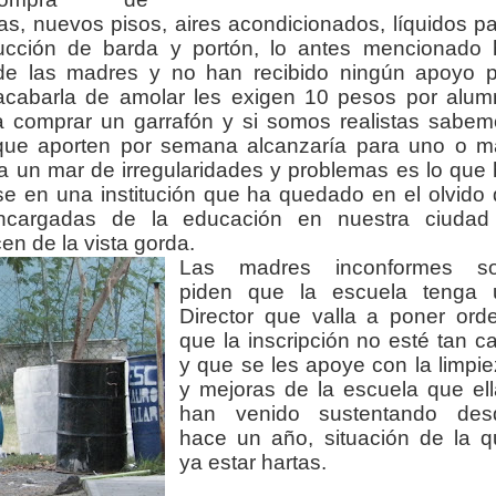
s, nuevos pisos, aires acondicionados, líquidos p
trucción de barda y portón, lo antes mencionado 
o de las madres y no han recibido ningún apoyo 
 acabarla de amolar les exigen 10 pesos por alum
 comprar un garrafón y si somos realistas sabem
ue aporten por semana alcanzaría para uno o m
a un mar de irregularidades y problemas es lo que
se en una institución que ha quedado en el olvido
encargadas de la educación en nuestra ciudad
n de la vista gorda.
Las madres inconformes so
piden que la escuela tenga 
Director que valla a poner ord
que la inscripción no esté tan c
y que se les apoye con la limpi
y mejoras de la escuela que el
han venido sustentando des
hace un año, situación de la q
ya estar hartas.