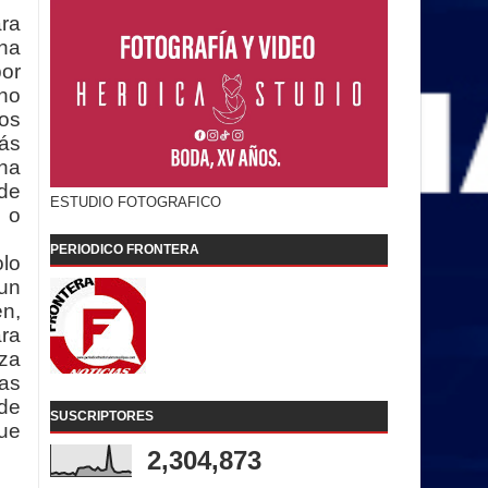
ara
ha
por
no
os
ás
 ha
 de
ESTUDIO FOTOGRAFICO
 o
PERIODICO FRONTERA
lo
un
en,
ara
eza
las
de
SUSCRIPTORES
ue
2,304,873